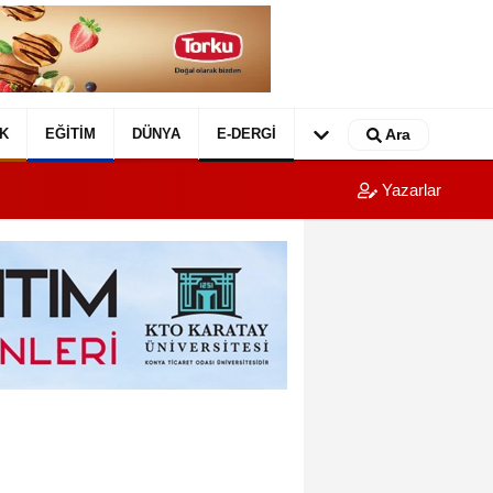
K
EĞITIM
DÜNYA
E-DERGI
Ara
Yazarlar