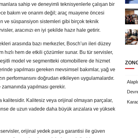
manlara sahip ve deneyimli teknisyenlerle çalışan bir
Sadece bakım ve onarım değil; araç muayene öncesi
ren ve süspansiyon sistemleri gibi birçok teknik
ler, aracınızı en iyi şekilde hazır hale getirir.
leri arasında bazı merkezler, Bosch’un ileri düzey
m hızlı hem de etkili çözümler sunar. Bu tür servisler,
çeşitli model ve segmentteki otomobillere de hizmet
ZONG
mlerinde yapılması gereken mevsimsel bakımlar, yağ ve
ınızın performansını doğrudan etkileyen uygulamalardır.
Alaplı
e zamanında yapılması gerekir.
Devr
kalitesidir. Kalitesiz veya orijinal olmayan parçalar,
Karad
rünse de uzun vadede daha büyük arızalara ve yüksek
 servisler, orijinal yedek parça garantisi ile güven