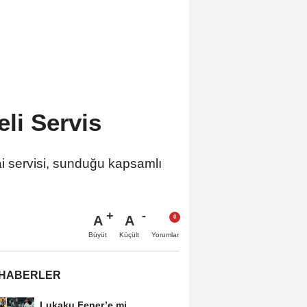
eli Servis
i servisi, sunduğu kapsamlı
A
A
Büyüt
Küçült
Yorumlar
 HABERLER
Lukaku Fener’e mi,