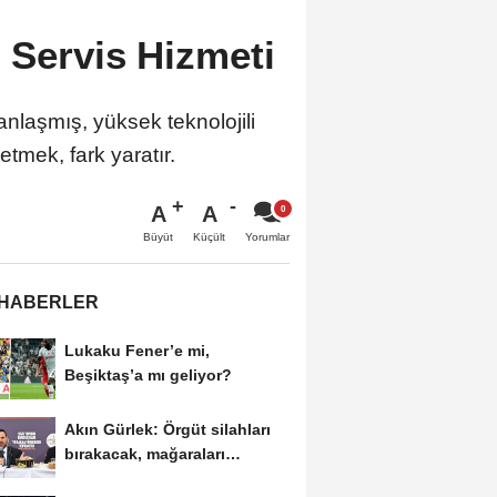
 Servis Hizmeti
nlaşmış, yüksek teknolojili
etmek, fark yaratır.
A
A
Büyüt
Küçült
Yorumlar
 HABERLER
Lukaku Fener’e mi,
Beşiktaş’a mı geliyor?
Akın Gürlek: Örgüt silahları
bırakacak, mağaraları
boşaltacak