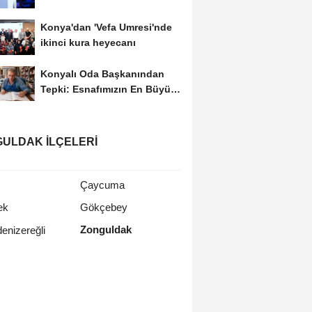
Konya'dan 'Vefa Umresi'nde
ikinci kura heyecanı
Konyalı Oda Başkanından
Tepki: Esnafımızın En Büyük
Sorunu İş...
ULDAK İLÇELERI
Çaycuma
ek
Gökçebey
Zonguldak
enizereğli