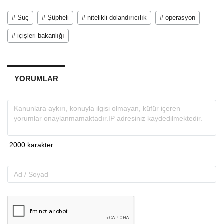
# Suç
# Şüpheli
# nitelikli dolandırıcılık
# operasyon
# içişleri bakanlığı
YORUMLAR