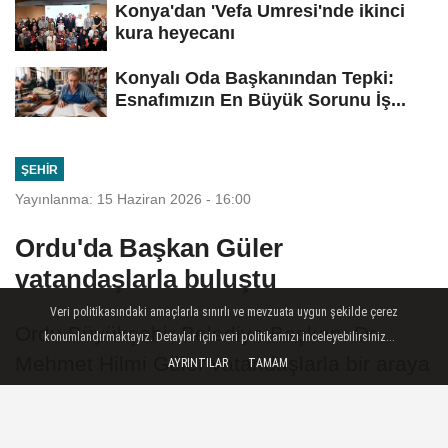
Konya'dan 'Vefa Umresi'nde ikinci
kura heyecanı
Konyalı Oda Başkanından Tepki:
Esnafımızın En Büyük Sorunu İş...
ŞEHIR
Yayınlanma: 15 Haziran 2026 - 16:00
Ordu'da Başkan Güler
vatandaşlarla buluştu
Veri politikasındaki amaçlarla sınırlı ve mevzuata uygun şekilde çerez
Ordu Büyükşehir Belediye Başkanı Dr.
konumlandırmaktayız. Detaylar için veri politikamızı inceleyebilirsiniz...
Mehmet Hilmi Güler vatandaşlarla bir araya
AYRINTILAR
TAMAM
geldi. Altınordu Ayışığı Kafe-1 ve Ayışığı
Kafe-2’de düzenlenen programda