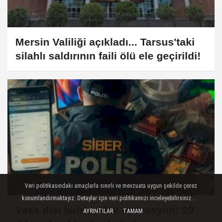
Mersin Valiliği açıkladı... Tarsus'taki
silahlı saldırının faili ölü ele geçirildi!
Veri politikasındaki amaçlarla sınırlı ve mevzuata uygun şekilde çerez
konumlandırmaktayız. Detaylar için veri politikamızı inceleyebilirsiniz...
Yasa dışı bahise dev operasyon! 20
AYRINTILAR
TAMAM