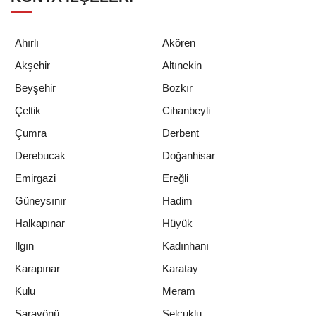
Ahırlı
Akören
Akşehir
Altınekin
Beyşehir
Bozkır
Çeltik
Cihanbeyli
Çumra
Derbent
Derebucak
Doğanhisar
Emirgazi
Ereğli
Güneysınır
Hadim
Halkapınar
Hüyük
Ilgın
Kadınhanı
Karapınar
Karatay
Kulu
Meram
Sarayönü
Selçuklu