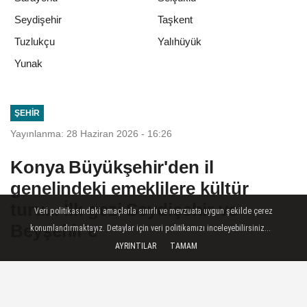
Seydişehir
Taşkent
Tuzlukçu
Yalıhüyük
Yunak
ŞEHIR
Yayınlanma: 28 Haziran 2026 - 16:26
Konya Büyükşehir'den il
genelindeki emeklilere kültür
turu... İlk gezi Seydişehir ve
Veri politikasındaki amaçlarla sınırlı ve mevzuata uygun şekilde çerez
Beyşehir'e
konumlandırmaktayız. Detaylar için veri politikamızı inceleyebilirsiniz...
AYRINTILAR
TAMAM
Konya Büyükşehir Belediyesi tarafından
emeklilerin sosyal yaşama katılımını