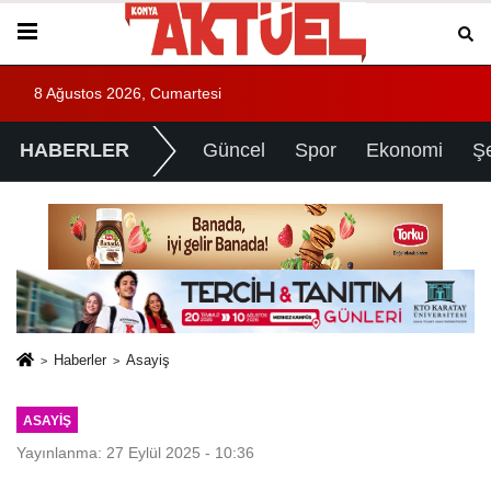
8 Ağustos 2026, Cumartesi
HABERLER
Güncel
Spor
Ekonomi
Ş
Haberler
Asayiş
ASAYIŞ
Yayınlanma: 27 Eylül 2025 - 10:36