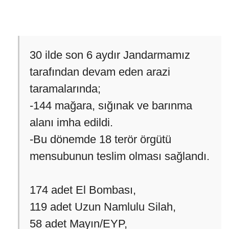
30 ilde son 6 aydır Jandarmamız
tarafından devam eden arazi
taramalarında;
-144 mağara, sığınak ve barınma
alanı imha edildi.
-Bu dönemde 18 terör örgütü
mensubunun teslim olması sağlandı.
️174 adet El Bombası,
️119 adet Uzun Namlulu Silah,
️58 adet Mayın/EYP,