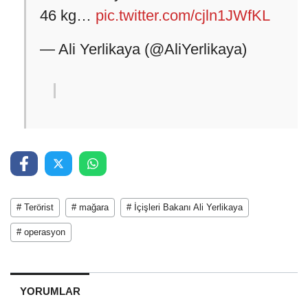
️46 kg…
pic.twitter.com/cjln1JWfKL
— Ali Yerlikaya (@AliYerlikaya)
# Terörist
# mağara
# İçişleri Bakanı Ali Yerlikaya
# operasyon
YORUMLAR