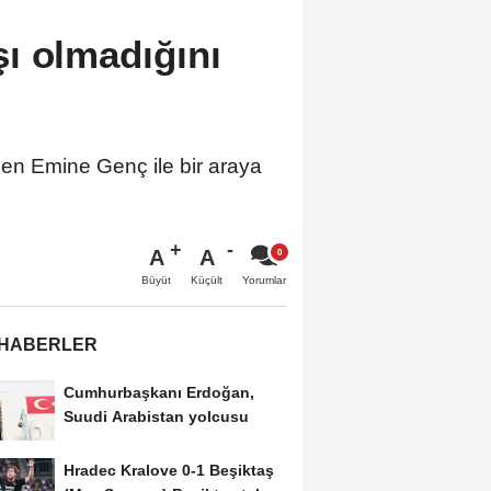
ı olmadığını
n Emine Genç ile bir araya
A
A
Büyüt
Küçült
Yorumlar
 HABERLER
Cumhurbaşkanı Erdoğan,
Suudi Arabistan yolcusu
Hradec Kralove 0-1 Beşiktaş