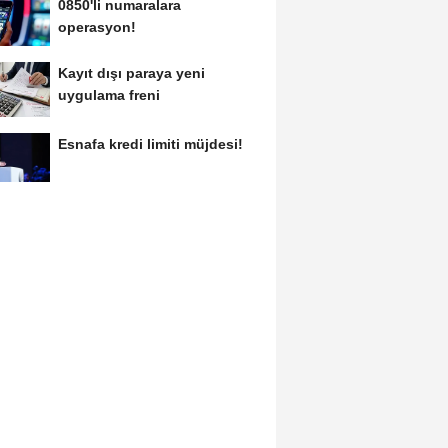
0850'li numaralara
operasyon!
Kayıt dışı paraya yeni
uygulama freni
Esnafa kredi limiti müjdesi!