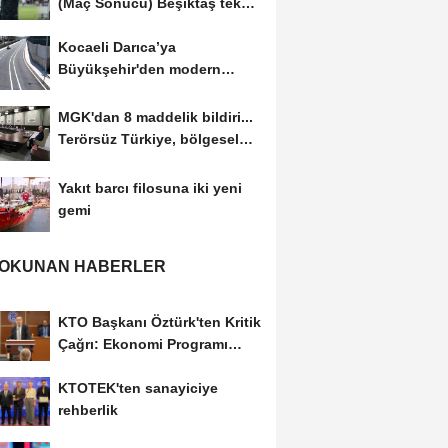
(Maç Sonucu) Beşiktaş tek
golle avantajı...
Kocaeli Darıca’ya
Büyükşehir'den modern
ulaşım yatırımı
MGK'dan 8 maddelik bildiri...
Terörsüz Türkiye, bölgesel
güvenlik...
Yakıt barcı filosuna iki yeni
gemi
 OKUNAN HABERLER
KTO Başkanı Öztürk'ten Kritik
Çağrı: Ekonomi Programı
Özel Sektörün...
KTOTEK'ten sanayiciye
rehberlik