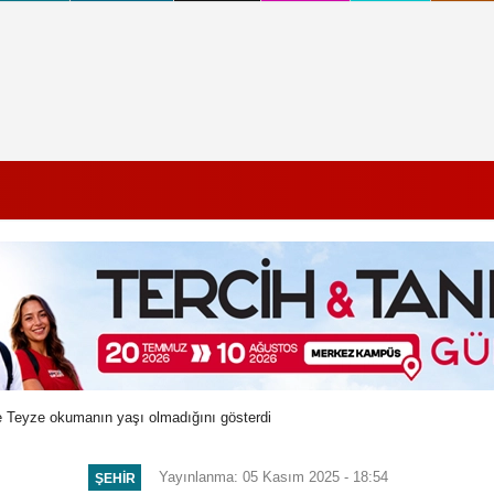
 Teyze okumanın yaşı olmadığını gösterdi
Yayınlanma: 05 Kasım 2025 - 18:54
ŞEHIR