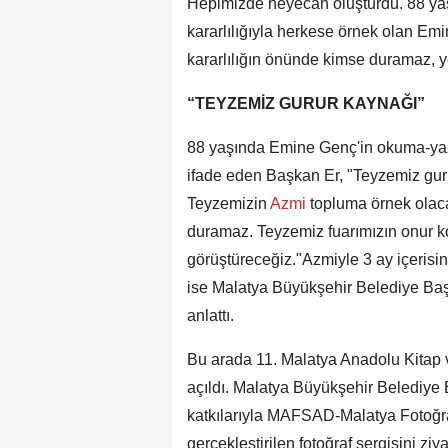
Hepimizde heyecan oluşturdu. 88 ya
kararlılığıyla herkese örnek olan Em
kararlılığın önünde kimse duramaz, y
“TEYZEMİZ GURUR KAYNAĞI”
88 yaşında Emine Genç'in okuma-ya
ifade eden Başkan Er, "Teyzemiz guru
Teyzemizin
Azmi
topluma örnek olaca
duramaz. Teyzemiz fuarımızın onur k
görüştüreceğiz."Azmiyle 3 ay içeri
ise Malatya Büyükşehir Belediye Ba
anlattı.
Bu arada 11. Malatya Anadolu Kitap v
açıldı. Malatya Büyükşehir Belediye
katkılarıyla MAFSAD-Malatya Fotoğr
gerçekleştirilen fotoğraf sergisini zi