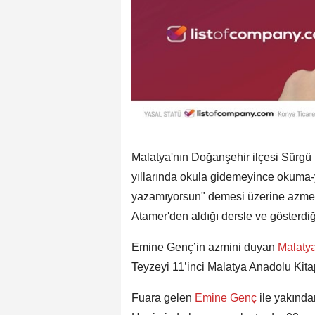
Malatya'nın Doğanşehir ilçesi Sürg
yıllarında okula gidemeyince okuma-
yazamıyorsun" demesi üzerine azme
Atamer'den aldığı dersle ve gösterdi
Emine Genç’in azmini duyan
Malaty
Teyzeyi 11’inci Malatya Anadolu Kitap
Fuara gelen
Emine Genç
ile yakında