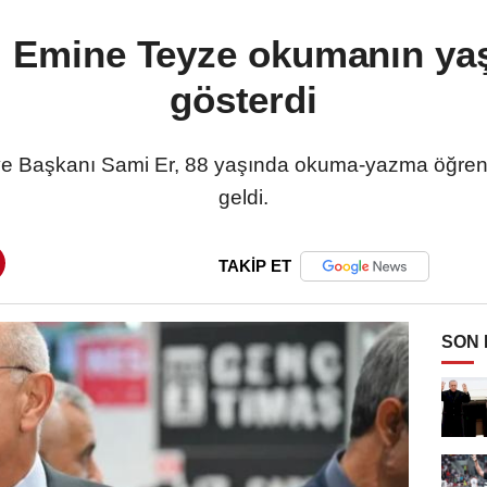
i Emine Teyze okumanın yaş
gösterdi
ye Başkanı Sami Er, 88 yaşında okuma-yazma öğrene
geldi.
TAKİP ET
SON