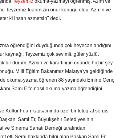
şında
Teyzemiz
okuma-yazmayı öğrenmiş. Azim ve
ine Teyzemiz fuarımızın onur konuğu oldu. Azmin ve
eter ki insan azmetsin" dedi.
zma öğrendiğini duyduğunda çok heyecanlandığını
r kaynağı. Teyzemiz çok sevimli, güler yüzlü.
k bir durum. Azmin ve kararlılığın önünde hiçbir şey
onuğu. Milli Eğitim Bakanımız Malatya'ya geldiğinde
sinde okuma-yazma öğrenen 88 yaşındaki Emine Genç
şkanı Sami Er'e nasıl okuma-yazma öğrendiğini
e Kültür Fuarı kapsamında özel bir fotoğraf sergisi
 Başkanı Sami Er, Büyükşehir Belediyesinin
af ve Sinema Sanatı Derneği tarafından
yaret etti.Sergi hakkında bilgi alan Başkan Sami Er,