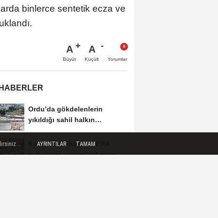
arda binlerce sentetik ecza ve
uklandı.
A
A
Büyüt
Küçült
Yorumlar
 HABERLER
Ordu’da gökdelenlerin
yıkıldığı sahil halkın
hizmetine açıldı
Konya Büyükşehir FERA
rsiniz...
AYRINTILAR
TAMAM
şubelerini yaygınlaştırıyor
Bayer'den Türkiye’deki
girişimcilere ‘Dijital Sağlık ve
Tarım...
Emniyet teşkilatına 6 bin 250