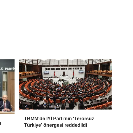
TBMM'de İYİ Parti'nin 'Terörsüz
ı
Türkiye' önergesi reddedildi