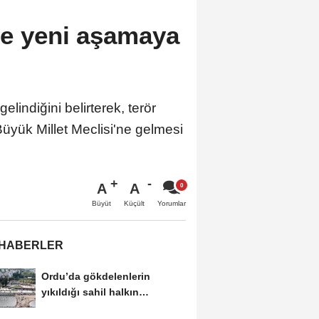
nde yeni aşamaya
indiğini belirterek, terör
üyük Millet Meclisi'ne gelmesi
A
A
Büyüt
Küçült
Yorumlar
 HABERLER
Ordu’da gökdelenlerin
yıkıldığı sahil halkın
hizmetine açıldı