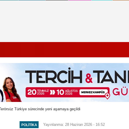
 Terörsüz Türkiye sürecinde yeni aşamaya geçildi
Yayınlanma: 28 Haziran 2026 - 16:52
POLITIKA