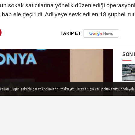
n sokak satıcılarına yönelik düzenlediği operasyonl
 hap ele geçirildi. Adliyeye sevk edilen 18 şüpheli tut
TAKİP ET
SON
evzuata uygun şekilde çerez konumlandırmaktayız. Detaylar için veri politikamızı inceleyebili