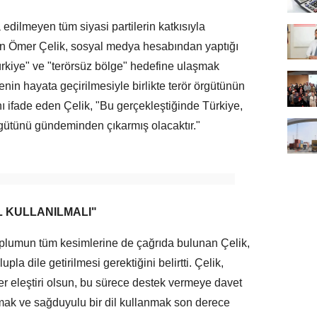
 edilmeyen tüm siyasi partilerin katkısıyla
ten Ömer Çelik, sosyal medya hesabından yaptığı
rkiye" ve "terörsüz bölge" hedefine ulaşmak
in hayata geçirilmesiyle birlikte terör örgütünün
ı ifade eden Çelik, "Bu gerçekleştiğinde Türkiye,
örgütünü gündeminden çıkarmış olacaktır."
L KULLANILMALI"
oplumun tüm kesimlerine de çağrıda bulunan Çelik,
upla dile getirilmesi gerektiğini belirtti. Çelik,
 ister eleştiri olsun, bu sürece destek vermeye davet
mak ve sağduyulu bir dil kullanmak son derece