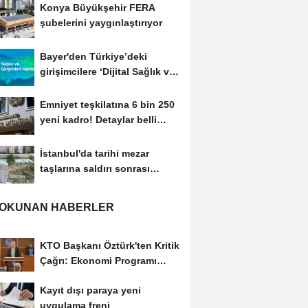
Konya Büyükşehir FERA
şubelerini yaygınlaştırıyor
Bayer'den Türkiye’deki
girişimcilere ‘Dijital Sağlık ve
Tarım...
Emniyet teşkilatına 6 bin 250
yeni kadro! Detaylar belli
oldu
İstanbul'da tarihi mezar
taşlarına saldırı sonrası
restorasyon
 OKUNAN HABERLER
KTO Başkanı Öztürk'ten Kritik
Çağrı: Ekonomi Programı
Özel Sektörün...
Kayıt dışı paraya yeni
uygulama freni