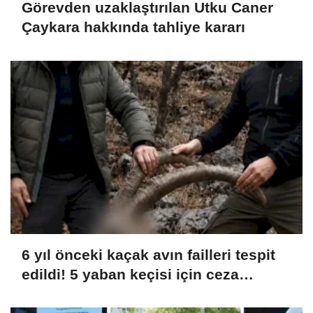
Görevden uzaklaştırılan Utku Caner
Çaykara hakkında tahliye kararı
6 yıl önceki kaçak avın failleri tespit
edildi! 5 yaban keçisi için ceza
uygulandı