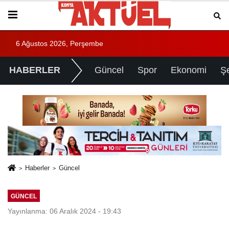
6 Ağustos 2026, Perşembe
HABERLER
Güncel
Spor
Ekonomi
Ş
Haberler
Güncel
GÜNCEL
Yayınlanma: 06 Aralık 2024 - 19:43