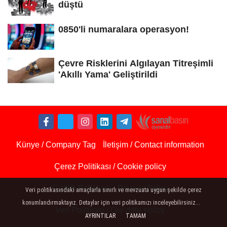
düştü
0850'li numaralara operasyon!
Çevre Risklerini Algılayan Titreşimli
'Akıllı Yama' Geliştirildi
Künye / Company Tag
İletişim / Contact information
Çerez Politikası / Cookie policy
Gizlilik Politikası - Privacy Policy
Veri politikasındaki amaçlarla sınırlı ve mevzuata uygun şekilde çerez
konumlandırmaktayız. Detaylar için veri politikamızı inceleyebilirsiniz...
Veri Politikası / Our data policy
AYRINTILAR
TAMAM