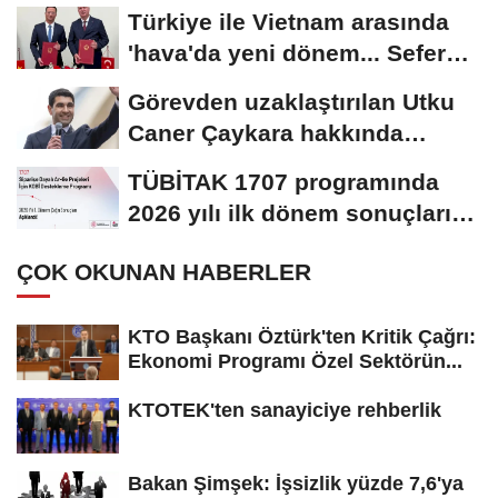
Türkiye ile Vietnam arasında
'hava'da yeni dönem... Sefer
kapasitesi...
Görevden uzaklaştırılan Utku
Caner Çaykara hakkında
tahliye kararı
TÜBİTAK 1707 programında
2026 yılı ilk dönem sonuçları
açıklandı
ÇOK OKUNAN HABERLER
KTO Başkanı Öztürk'ten Kritik Çağrı:
Ekonomi Programı Özel Sektörün...
KTOTEK'ten sanayiciye rehberlik
Bakan Şimşek: İşsizlik yüzde 7,6'ya