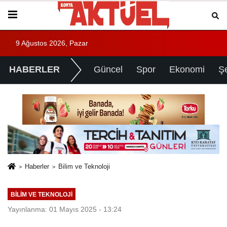
9 Ağustos 2026, Pazar
HABERLER
Güncel
Spor
Ekonomi
Ş
Haberler
Bilim ve Teknoloji
BILIM VE TEKNOLOJI
Yayınlanma: 01 Mayıs 2025 - 13:24