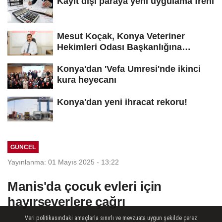
Kayıt dışı paraya yeni uygulama freni
Mesut Koçak, Konya Veteriner
Hekimleri Odası Başkanlığına
yeniden...
Konya'dan 'Vefa Umresi'nde ikinci
kura heyecanı
Konya'dan yeni ihracat rekoru!
GÜNCEL
Yayınlanma: 01 Mayıs 2025 - 13:22
Manis'da çocuk evleri için
hayırseverlere çağrı
Veri politikasındaki amaçlarla sınırlı ve mevzuata uygun şekilde çerez