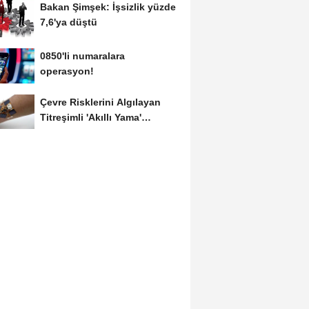
Bakan Şimşek: İşsizlik yüzde
7,6'ya düştü
0850'li numaralara
operasyon!
Çevre Risklerini Algılayan
Titreşimli 'Akıllı Yama'
Geliştirildi