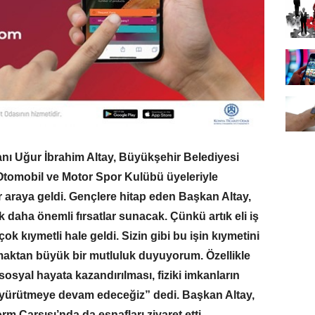
nı Uğur İbrahim Altay, Büyükşehir Belediyesi
Otomobil ve Motor Spor Kulübü üyeleriyle
 araya geldi. Gençlere hitap eden Başkan Altay,
k daha önemli fırsatlar sunacak. Çünkü artık eli iş
çok kıymetli hale geldi. Sizin gibi bu işin kıymetini
lmaktan büyük bir mutluluk duyuyorum. Özellikle
osyal hayata kazandırılması, fiziki imkanların
lar yürütmeye devam edeceğiz” dedi. Başkan Altay,
 Çarşısı’nda da esnafları ziyaret etti.