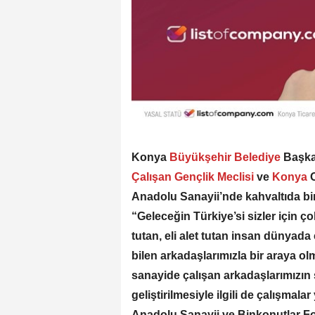
Konya
Büyükşehir Belediye
Başka
Çalışan Gençlik Meclisi
ve
Konya
Anadolu Sanayii’nde kahvaltıda bir
“Geleceğin Türkiye’si sizler için ço
tutan, eli alet tutan insan dünyada 
bilen arkadaşlarımızla bir araya o
sanayide çalışan arkadaşlarımızın s
geliştirilmesiyle ilgili de çalışma
Anadolu Sanayii ve Binkonutlar Form