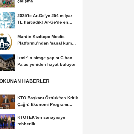
çalışma
2025'te Ar-Ge'ye 254 milyar
TL harcadık! Ar-Ge'de en
büyük pay üniversitelere
Mardin Kızıltepe Meclis
Platformu’ndan 'sanal kumar'
alarmı!
İzmir’in simge yapısı Cihan
Palas yeniden hayat buluyor
 OKUNAN HABERLER
KTO Başkanı Öztürk'ten Kritik
Çağrı: Ekonomi Programı
Özel Sektörün...
KTOTEK'ten sanayiciye
rehberlik