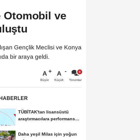
e Otomobil ve
uluştu
lışan Gençlik Meclisi ve Konya
da bir araya geldi.
A
A
Büyüt
Küçült
Yorumlar
 HABERLER
TÜBİTAK'tan lisansüstü
araştırmacılara performans
bursu çağrısı
Daha yeşil Milas için yoğun