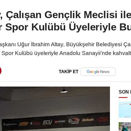
, Çalışan Gençlik Meclisi il
 Spor Kulübü Üyeleriyle B
kanı Uğur İbrahim Altay, Büyükşehir Belediyesi Ça
Spor Kulübü üyeleriyle Anadolu Sanayii’nde kahvaltı
TAKİP ET
SON