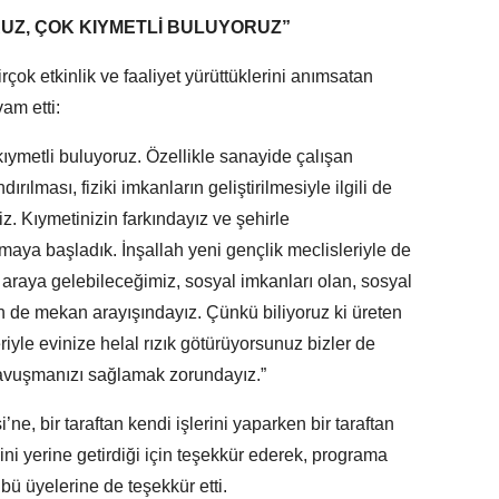
RUZ, ÇOK KIYMETLİ BULUYORUZ”
rçok etkinlik ve faaliyet yürüttüklerini anımsatan
am etti:
kıymetli buluyoruz. Özellikle sanayide çalışan
ılması, fiziki imkanların geliştirilmesiyle ilgili de
 Kıymetinizin farkındayız ve şehirle
aya başladık. İnşallah yeni gençlik meclisleriyle de
araya gelebileceğimiz, sosyal imkanları olan, sosyal
in de mekan arayışındayız. Çünkü biliyoruz ki üreten
riyle evinize helal rızık götürüyorsunuz bizler de
 kavuşmanızı sağlamak zorundayız.”
ne, bir taraftan kendi işlerini yaparken bir taraftan
ini yerine getirdiği için teşekkür ederek, programa
ü üyelerine de teşekkür etti.