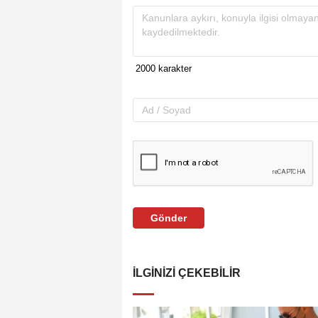
Gönder
İLGINIZI ÇEKEBILIR