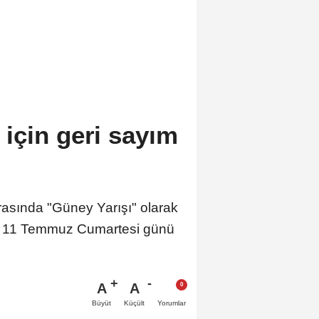
için geri sayım
 arasında "Güney Yarışı" olarak
şı, 11 Temmuz Cumartesi günü
A
A
Büyüt
Küçült
Yorumlar