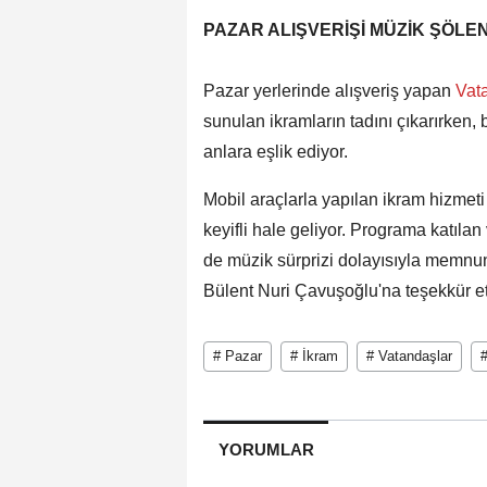
PAZAR ALIŞVERİŞİ MÜZİK ŞÖL
Pazar yerlerinde alışveriş yapan
Vat
sunulan ikramların tadını çıkarırken,
anlara eşlik ediyor.
Mobil araçlarla yapılan ikram hizmeti 
keyifli hale geliyor. Programa katıla
de müzik sürprizi dolayısıyla memnun
Bülent Nuri Çavuşoğlu'na teşekkür ett
# Pazar
# İkram
# Vatandaşlar
#
YORUMLAR