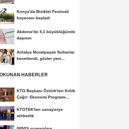
Konya'da Bisiklet Festivali
heyecanı başladı
Akdeniz'de 4,1 büyüklüğünde
deprem
Antalya Muratpaşalı Sultanlar
kenetlendi, gözler yeni
sezonda
 OKUNAN HABERLER
KTO Başkanı Öztürk'ten Kritik
Çağrı: Ekonomi Programı
Özel Sektörün...
KTOTEK'ten sanayiciye
rehberlik
0850'li numaralara