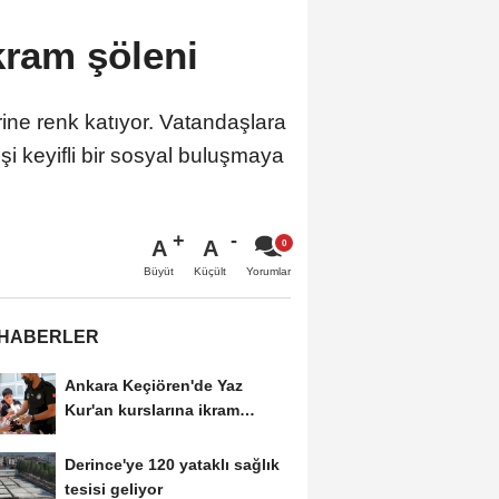
kram şöleni
rine renk katıyor. Vatandaşlara
işi keyifli bir sosyal buluşmaya
A
A
Büyüt
Küçült
Yorumlar
 HABERLER
Ankara Keçiören'de Yaz
Kur'an kurslarına ikram
desteği
Derince'ye 120 yataklı sağlık
tesisi geliyor