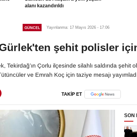
alanı kazandırıldı
Yayınlanma: 17 Mayıs 2026 - 17:06
GÜNCEL
ürlek'ten şehit polisler içi
, Tekirdağ’ın Çorlu ilçesinde silahlı saldırıda şehit 
Tütüncüler ve Emrah Koç için taziye mesajı yayımladı
TAKİP ET
SON