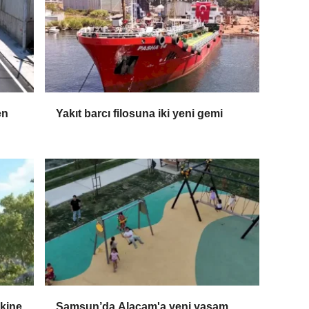
en
Yakıt barcı filosuna iki yeni gemi
skine
Samsun’da Alaçam'a yeni yaşam