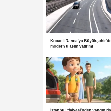
Kocaeli Darıca’ya Büyükşehir'd
modern ulaşım yatırımı
İstanbul İtfaiyesi’nden yangın ri