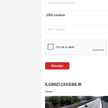
Gönder
İLGINIZI ÇEKEBILIR