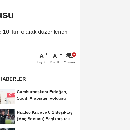
usu
e 10. km olarak düzenlenen
A
A
Büyüt
Küçült
Yorumlar
 HABERLER
Cumhurbaşkanı Erdoğan,
Suudi Arabistan yolcusu
Hradec Kralove 0-1 Beşiktaş
(Maç Sonucu) Beşiktaş tek
golle avantajı...