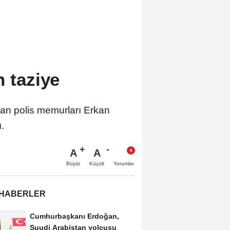
n taziye
olan polis memurları Erkan
.
A
A
Büyüt
Küçült
Yorumlar
 HABERLER
Cumhurbaşkanı Erdoğan,
Suudi Arabistan yolcusu