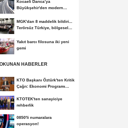
Kocaeli Darıca’ya
Büyükşehir'den modern
ulaşım yatırımı
MGK'dan 8 maddelik bildiri...
Terörsüz Türkiye, bölgesel
güvenlik...
Yakıt barcı filosuna iki yeni
gemi
 OKUNAN HABERLER
KTO Başkanı Öztürk'ten Kritik
Çağrı: Ekonomi Programı
Özel Sektörün...
KTOTEK'ten sanayiciye
rehberlik
0850'li numaralara
operasyon!