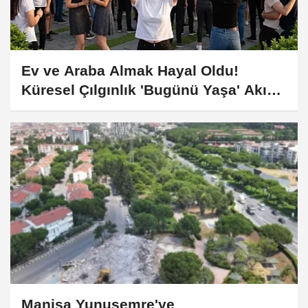
Ev ve Araba Almak Hayal Oldu!
Küresel Çılgınlık 'Bugünü Yaşa' Akımı
Dünyayı Sallıyor
Manisa Yunusemre'ye