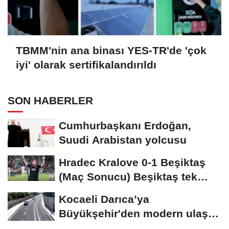
TBMM'nin ana binası YES-TR'de 'çok
iyi' olarak sertifikalandırıldı
SON HABERLER
Cumhurbaşkanı Erdoğan,
Suudi Arabistan yolcusu
Hradec Kralove 0-1 Beşiktaş
(Maç Sonucu) Beşiktaş tek
golle avantajı...
Kocaeli Darıca’ya
Büyükşehir'den modern ulaşım
yatırımı