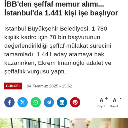
İBB'den şeffaf memur alımı...
İstanbul'da 1.441 kişi işe başlıyor
İstanbul Büyükşehir Belediyesi, 1.780
kişilik kadro için 70 bin başvurunun
değerlendirildiği şeffaf mülakat sürecini
tamamladı. 1.441 aday atamaya hak
kazanırken, Ekrem İmamoğlu adalet ve
şeffaflık vurgusu yaptı.
04 Temmuz 2025 - 15:52
GÜNCEL
A
A
Büyüt
Küçült