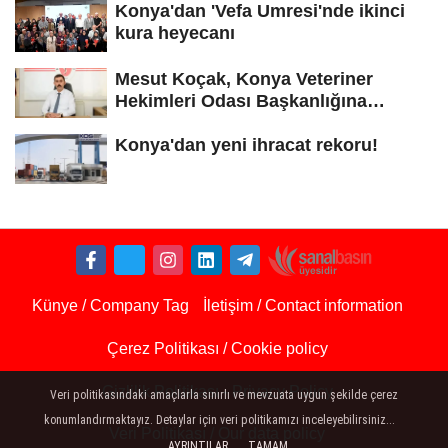
Konya'dan 'Vefa Umresi'nde ikinci
kura heyecanı
Mesut Koçak, Konya Veteriner
Hekimleri Odası Başkanlığına
yeniden...
Konya'dan yeni ihracat rekoru!
Künye / Company Tag
İletişim / Contact information
Çerez Politikası / Cookie policy
Gizlilik Politikası - Privacy Policy
Veri politikasındaki amaçlarla sınırlı ve mevzuata uygun şekilde çerez
konumlandırmaktayız. Detaylar için veri politikamızı inceleyebilirsiniz...
Veri Politikası / Our data policy
AYRINTILAR
TAMAM