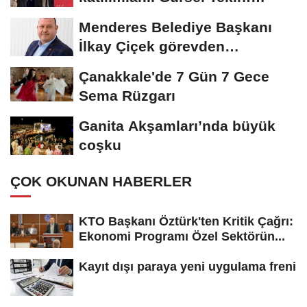
Birlikte başaracağız
Menderes Belediye Başkanı
İlkay Çiçek görevden
uzaklaştırıldı
Çanakkale'de 7 Gün 7 Gece
Sema Rüzgarı
Ganita Akşamları’nda büyük
coşku
ÇOK OKUNAN HABERLER
KTO Başkanı Öztürk'ten Kritik Çağrı:
Ekonomi Programı Özel Sektörün...
Kayıt dışı paraya yeni uygulama freni