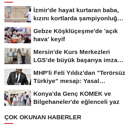
İzmir'de hayat kurtaran baba,
kızını kortlarda şampiyonluğa
hazırlıyor
Gebze Köşklüçeşme'de 'açık
hava' keyif
Mersin'de Kurs Merkezleri
LGS’de büyük başarıya imza
attı
MHP'li Feti Yıldız'dan "Terörsüz
Türkiye" mesajı: Yasal
düzenlemeler...
Konya'da Genç KOMEK ve
Bilgehaneler'de eğlenceli yaz
ÇOK OKUNAN HABERLER