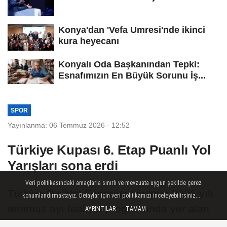
Konya'dan 'Vefa Umresi'nde ikinci
kura heyecanı
Konyalı Oda Başkanından Tepki:
Esnafımızın En Büyük Sorunu İş...
SPOR
Yayınlanma: 06 Temmuz 2026 - 12:52
Türkiye Kupası 6. Etap Puanlı Yol
Yarışları sona erdi
Veri politikasındaki amaçlarla sınırlı ve mevzuata uygun şekilde çerez
Türkiye Bisiklet Federasyonu'nun 2026 yılı
konumlandırmaktayız. Detaylar için veri politikamızı inceleyebilirsiniz...
temmuz ayı faaliyet programında yer alan
AYRINTILAR
TAMAM
Türkiye Kupası 6. Etap Puanlı Yol Yarışları,