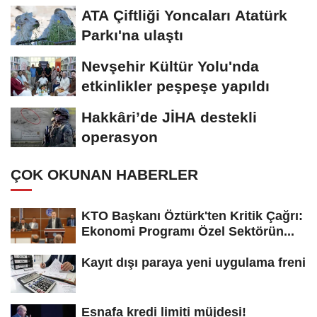
ATA Çiftliği Yoncaları Atatürk
Parkı'na ulaştı
Nevşehir Kültür Yolu'nda
etkinlikler peşpeşe yapıldı
Hakkâri’de JİHA destekli
operasyon
ÇOK OKUNAN HABERLER
KTO Başkanı Öztürk'ten Kritik Çağrı:
Ekonomi Programı Özel Sektörün...
Kayıt dışı paraya yeni uygulama freni
Esnafa kredi limiti müjdesi!