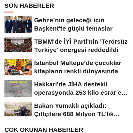
SON HABERLER
Gebze’nin geleceği için
Başkent'te güçlü temaslar
TBMM'de İYİ Parti'nin 'Terörsüz
Türkiye' önergesi reddedildi
İstanbul Maltepe’de çocuklar
kitapların renkli dünyasında
Hakkari'de JİHA destekli
operasyonda 253 kilo esrar ele
geçirildi
Bakan Yumaklı açıkladı:
Çiftçilere 688 Milyon TL'lik
tarımsal destek...
ÇOK OKUNAN HABERLER