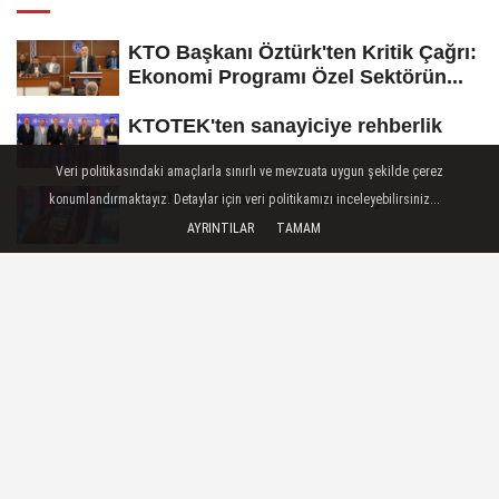
KTO Başkanı Öztürk'ten Kritik Çağrı:
Ekonomi Programı Özel Sektörün...
KTOTEK'ten sanayiciye rehberlik
Veri politikasındaki amaçlarla sınırlı ve mevzuata uygun şekilde çerez
0850'li numaralara operasyon!
konumlandırmaktayız. Detaylar için veri politikamızı inceleyebilirsiniz...
AYRINTILAR
TAMAM
Kayıt dışı paraya yeni uygulama freni
Esnafa kredi limiti müjdesi!
ŞEHIR
Yayınlanma: 29 Mayıs 2026 - 17:00