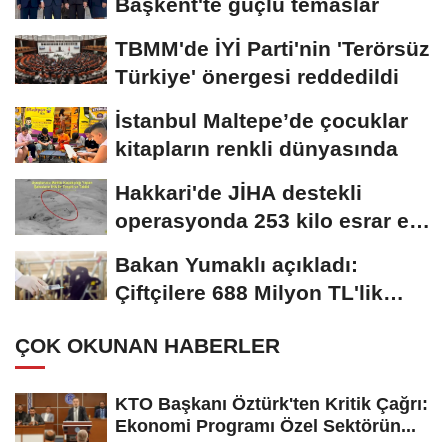
Başkent'te güçlü temaslar
TBMM'de İYİ Parti'nin 'Terörsüz
Türkiye' önergesi reddedildi
İstanbul Maltepe’de çocuklar
kitapların renkli dünyasında
Hakkari'de JİHA destekli
operasyonda 253 kilo esrar ele
geçirildi
Bakan Yumaklı açıkladı:
Çiftçilere 688 Milyon TL'lik
tarımsal destek...
ÇOK OKUNAN HABERLER
KTO Başkanı Öztürk'ten Kritik Çağrı:
Ekonomi Programı Özel Sektörün...