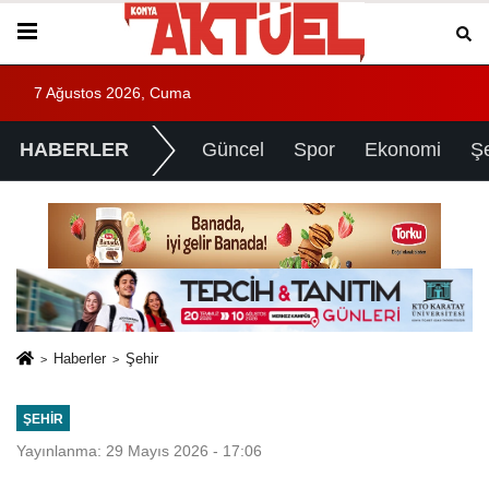
7 Ağustos 2026, Cuma
HABERLER
Güncel
Spor
Ekonomi
Ş
Haberler
Şehir
ŞEHIR
Yayınlanma: 29 Mayıs 2026 - 17:06