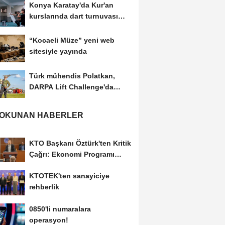
Konya Karatay'da Kur'an
kurslarında dart turnuvası
heyecanı
“Kocaeli Müze” yeni web
sitesiyle yayında
Türk mühendis Polatkan,
DARPA Lift Challenge'da
finale kaldı
 OKUNAN HABERLER
KTO Başkanı Öztürk'ten Kritik
Çağrı: Ekonomi Programı
Özel Sektörün...
KTOTEK'ten sanayiciye
rehberlik
0850'li numaralara
operasyon!