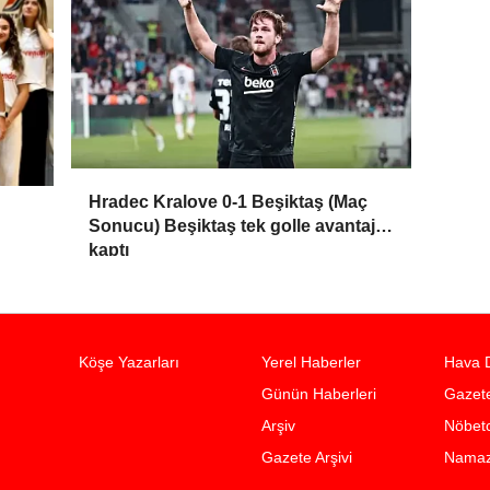
Hradec Kralove 0-1 Beşiktaş (Maç
Sonucu) Beşiktaş tek golle avantajı
kaptı
Köşe Yazarları
Yerel Haberler
Hava 
Günün Haberleri
Gazete
Arşiv
Nöbetc
Gazete Arşivi
Namaz 