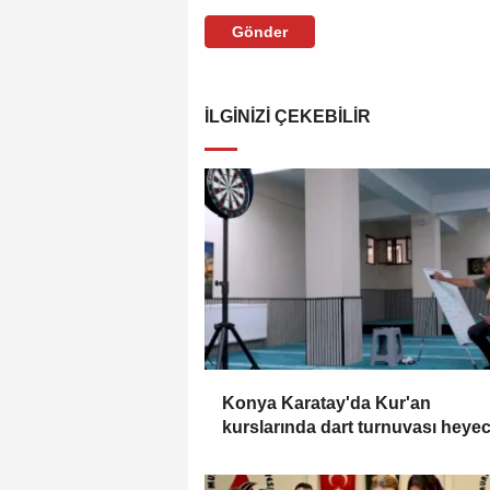
Gönder
İLGINIZI ÇEKEBILIR
Konya Karatay'da Kur'an
kurslarında dart turnuvası heye