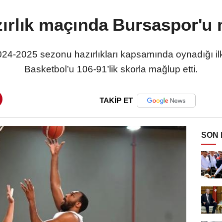
rlık maçında Bursaspor'u 
4-2025 sezonu hazırlıkları kapsamında oynadığı il
Basketbol’u 106-91’lik skorla mağlup etti.
TAKİP ET
SON