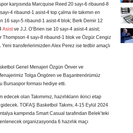
aspor karşısında Marcquise Reed 20 sayı-6 ribaund-8
 sayı-4 ribaund-1 asist-4 top çalma ile takımın en
on 16 sayı-5 ribaund-1 asist-4 blok; Berk Demir 12
4
Asist
ve J.J. O’Brien ise 10 sayı-4 asist-4 asist;
or Thompson 4 sayı-8 ribaund-1 blok ve Özgür Cengiz
ı. Yeni transferlerimizden Alex Perez ise tedbir amaçlı
sketbol Genel Menajeri Özgün Önver ve
Menajerimiz Tolga Öngören ve Başantrenörümüz
u Bursaspor forması hediye etti.
 edecek olan Takımımız, hazırlıkların ikinci etap
ya gidecek. TOFAŞ Basketbol Takımı, 4-15 Eylül 2024
k Antalya kampında Smart Casual tarafından Belek’teki
zenlenecek organizasyonda 6 hazırlık maçı