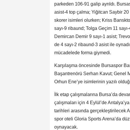
parkeden 106-91 galip ayrıldı. Burs
asist-4 top çalma; Yiğitcan Saybir 20
skorer isimleri olurken; Kriss Banskt
sayı-9 ribaund; Tolga Geçim 11 sayı-
Demircan Demir 9 sayı-1 asist; Trev
de 4 sayı-2 ribaund-3 asist ile oynad
mücadelede forma giymedi.
Karşılaşma öncesinde Bursaspor Ba
Başantrenörü Serhan Kavut; Genel 
Orhun Ene’ye isimlerinin yazılı olduğ
İlk etap çalışmalarına Bursa’da devam
çalışmaları için 4 Eylül’de Antalya’
tarihleri arasında gerçekleştirilece
spor oteli Gloria Sports Arena’da dü
oynayacak.