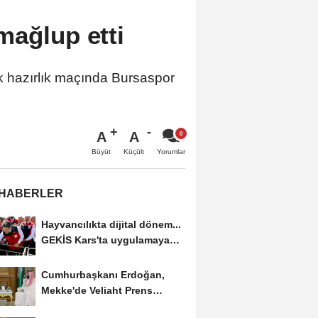
mağlup etti
k hazırlık maçında Bursaspor
A
A
Büyüt
Küçült
Yorumlar
 HABERLER
Hayvancılıkta dijital dönem...
GEKİS Kars'ta uygulamaya
alındı
Cumhurbaşkanı Erdoğan,
Mekke'de Veliaht Prens
Muhammed bin Selman ile...