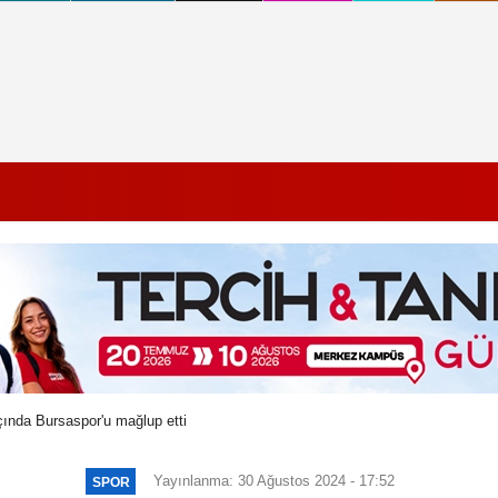
ında Bursaspor'u mağlup etti
Yayınlanma: 30 Ağustos 2024 - 17:52
SPOR