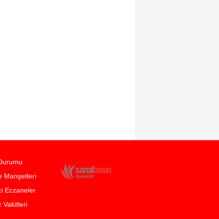
Durumu
 Manşetleri
i Eczaneler
Vakitleri