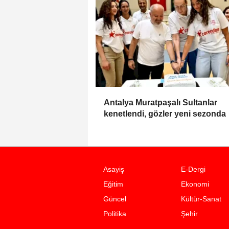
Antalya Muratpaşalı Sultanlar
kenetlendi, gözler yeni sezonda
Asayiş
E-Dergi
Eğitim
Ekonomi
Güncel
Kültür-Sanat
Politika
Şehir