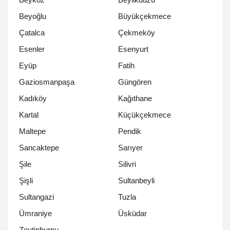
Beyoğlu
Büyükçekmece
Çatalca
Çekmeköy
Esenler
Esenyurt
Eyüp
Fatih
Gaziosmanpaşa
Güngören
Kadıköy
Kağıthane
Kartal
Küçükçekmece
Maltepe
Pendik
Sancaktepe
Sarıyer
Şile
Silivri
Şişli
Sultanbeyli
Sultangazi
Tuzla
Ümraniye
Üsküdar
Zeytinburnu