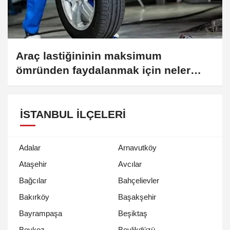
Araç lastiğininin maksimum
ömründen faydalanmak için neler
dikkat edilmeli?
İSTANBUL İLÇELERI
Adalar
Arnavutköy
Ataşehir
Avcılar
Bağcılar
Bahçelievler
Bakırköy
Başakşehir
Bayrampaşa
Beşiktaş
Beykoz
Beylikdüzü