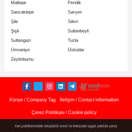
Maltepe
Pendik
Sancaktepe
Sarıyer
Şile
Silivri
Şişli
Sultanbeyli
Sultangazi
Tuzla
Ümraniye
Üsküdar
Zeytinburnu
Künye / Company Tag
İletişim / Contact information
Çerez Politikası / Cookie policy
Gizlilik Politikası - Privacy Policy
Veri politikasındaki amaçlarla sınırlı ve mevzuata uygun şekilde çerez