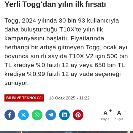
Yerli Togg'dan yılın ilk fırsatı
Togg, 2024 yılında 30 bin 93 kullanıcıyla
daha buluşturduğu T10X’te yılın ilk
kampanyasını başlattı. Fiyatlarında
herhangi bir artışa gitmeyen Togg, ocak ayı
boyunca sınırlı sayıda T10X V2 için 500 bin
TL krediye %0 faizli 12 ay veya 650 bin TL
krediye %0,99 faizli 12 ay vade seçeneği
sunuyor.
18 Ocak 2025 - 11:22
BILIM VE TEKNOLOJI
A
A
Büyüt
Küçült