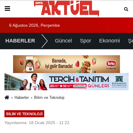
6 Ağustos 2026, Perşembe
HABERLER
Güncel
Spor
Ekonomi
Ş
Haberler
Bilim ve Teknoloji
BILIM VE TEKNOLOJI
Yayınlanma: 18 Ocak 2025 - 11:22