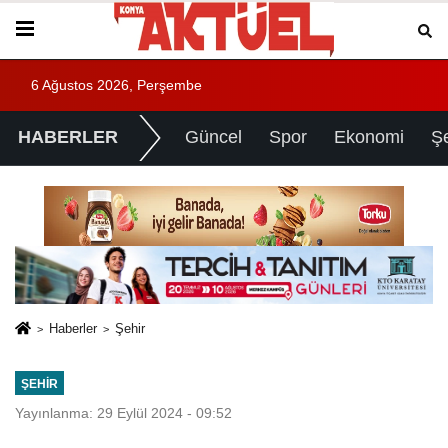
6 Ağustos 2026, Perşembe
HABERLER
Güncel
Spor
Ekonomi
Ş
Haberler
Şehir
ŞEHIR
Yayınlanma: 29 Eylül 2024 - 09:52