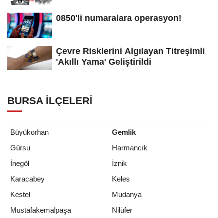
0850'li numaralara operasyon!
Çevre Risklerini Algılayan Titreşimli
'Akıllı Yama' Geliştirildi
BURSA İLÇELERI
Büyükorhan
Gemlik
Gürsu
Harmancık
İnegöl
İznik
Karacabey
Keles
Kestel
Mudanya
Mustafakemalpaşa
Nilüfer