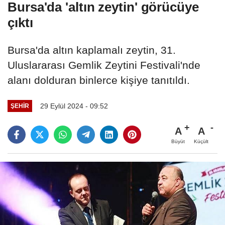
Bursa'da 'altın zeytin' görücüye
çıktı
Bursa'da altın kaplamalı zeytin, 31.
Uluslararası Gemlik Zeytini Festivali'nde
alanı dolduran binlerce kişiye tanıtıldı.
29 Eylül 2024 - 09:52
ŞEHIR
A
A
Büyüt
Küçült