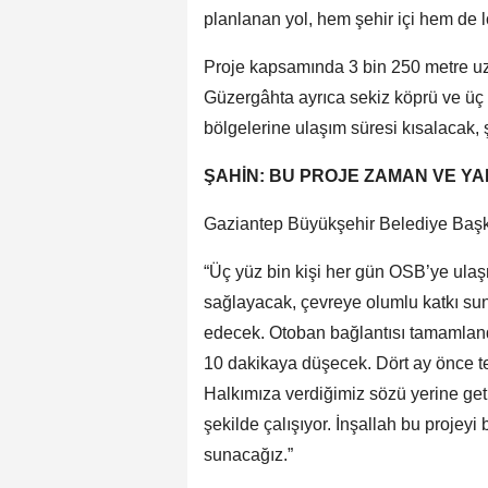
planlanan yol, hem şehir içi hem de lo
Proje kapsamında 3 bin 250 metre uzun
Güzergâhta ayrıca sekiz köprü ve üç
bölgelerine ulaşım süresi kısalacak, şe
ŞAHİN: BU PROJE ZAMAN VE Y
Gaziantep Büyükşehir Belediye Başka
“Üç yüz bin kişi her gün OSB’ye ulaş
sağlayacak, çevreye olumlu katkı suna
edecek. Otoban bağlantısı tamamlan
10 dakikaya düşecek. Dört ay önce tem
Halkımıza verdiğimiz sözü yerine ge
şekilde çalışıyor. İnşallah bu projey
sunacağız.”