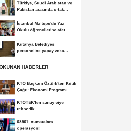
Türkiye, Suudi Arabistan ve
Pakistan arasında ortak
savunma anlaşması...
İstanbul Maltepe'de Yaz
Okulu öğrencilerine afet
bilinci
Kütahya Belediyesi
personeline yapay zeka
eğitimi
 OKUNAN HABERLER
KTO Başkanı Öztürk'ten Kritik
Çağrı: Ekonomi Programı
Özel Sektörün...
KTOTEK'ten sanayiciye
rehberlik
0850'li numaralara
operasyon!