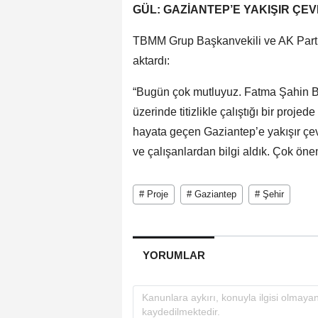
GÜL: GAZİANTEP’E YAKIŞIR ÇE
TBMM Grup Başkanvekili ve AK Parti 
aktardı:
“Bugün çok mutluyuz. Fatma Şahin 
üzerinde titizlikle çalıştığı bir pro
hayata geçen Gaziantep’e yakışır çevr
ve çalışanlardan bilgi aldık. Çok önem
# Proje
# Gaziantep
# Şehir
YORUMLAR