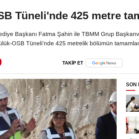
B Tüneli'nde 425 metre t
ediye Başkanı Fatma Şahin ile TBMM Grup Başkanvek
 Dülük-OSB Tüneli’nde 425 metrelik bölümün tamamland
TAKİP ET
SON