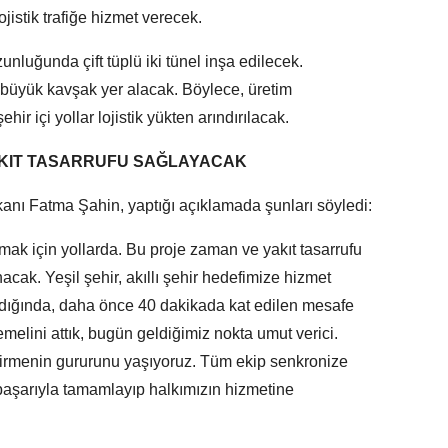
jistik trafiğe hizmet verecek.
luğunda çift tüplü iki tünel inşa edilecek.
 büyük kavşak yer alacak. Böylece, üretim
hir içi yollar lojistik yükten arındırılacak.
AKIT TASARRUFU SAĞLAYACAK
nı Fatma Şahin, yaptığı açıklamada şunları söyledi:
mak için yollarda. Bu proje zaman ve yakıt tasarrufu
cak. Yeşil şehir, akıllı şehir hedefimize hizmet
dığında, daha önce 40 dakikada kat edilen mesafe
elini attık, bugün geldiğimiz nokta umut verici.
tirmenin gururunu yaşıyoruz. Tüm ekip senkronize
i başarıyla tamamlayıp halkımızın hizmetine