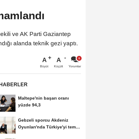
amamlandı
ili ve AK Parti Gaziantep
ığı alanda teknik gezi yaptı.
A
A
Büyüt
Küçült
Yorumlar
 HABERLER
Maltepe'nin başarı oranı
yüzde 94,3
Gebzeli sporcu Akdeniz
Oyunları'nda Türkiye'yi temsil
edecek