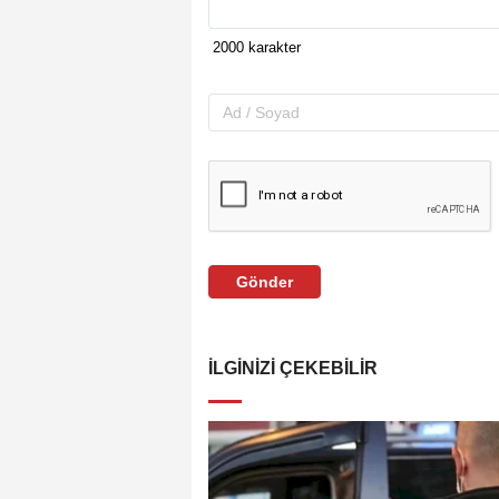
Gönder
İLGINIZI ÇEKEBILIR