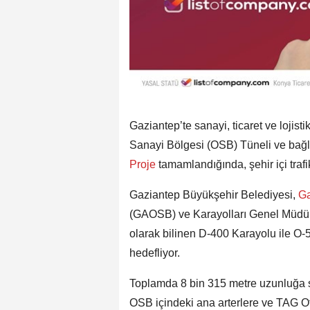
Gaziantep’te sanayi, ticaret ve loji
Sanayi Bölgesi (OSB) Tüneli ve bağla
Proje
tamamlandığında, şehir içi traf
Gaziantep Büyükşehir Belediyesi,
Ga
(GAOSB) ve Karayolları Genel Müdürlü
olarak bilinen D-400 Karayolu ile O-
hedefliyor.
Toplamda 8 bin 315 metre uzunluğa 
OSB içindeki ana arterlere ve TAG Ot