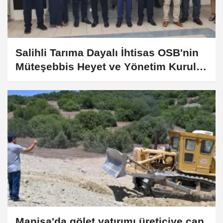
Salihli Tarıma Dayalı İhtisas OSB'nin
Müteşebbis Heyet ve Yönetim Kurulu
belirlendi
Manisa'da gölet yatırımı üreticiye can