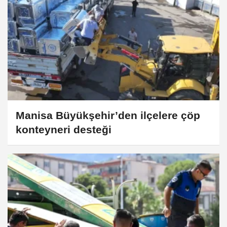
Manisa Büyükşehir’den ilçelere çöp
konteyneri desteği