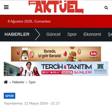
8 Ağustos 2026, Cumartesi
HABERLER
Güncel
Spor
Ekonomi
Ş
Haberler
Spor
SPOR
Yayınlanma: 12 Mayıs 2024 - 21:17