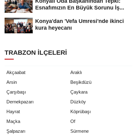
Konyalı Oda Başkanından Tepki:
Esnafımızın En Büyük Sorunu İş...
Konya'dan 'Vefa Umresi'nde ikinci
kura heyecanı
TRABZON İLÇELERI
Akçaabat
Araklı
Arsin
Beşikdüzü
Çarşıbaşı
Çaykara
Dernekpazarı
Düzköy
Hayrat
Köprübaşı
Maçka
Of
Şalpazarı
Sürmene