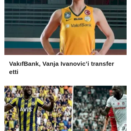
VakıfBank, Vanja Ivanovic’i transfer
etti