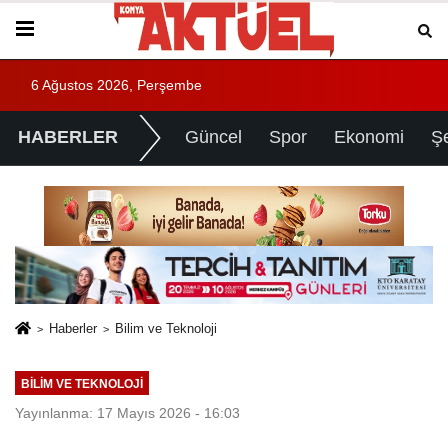
6 Ağustos 2026, Perşembe
HABERLER
Güncel
Spor
Ekonomi
Ş
Haberler
Bilim ve Teknoloji
BILIM VE TEKNOLOJI
Yayınlanma: 17 Mayıs 2026 - 16:03