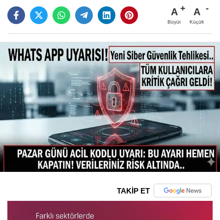
A
A
Büyüt
Küçült
TAKİP ET