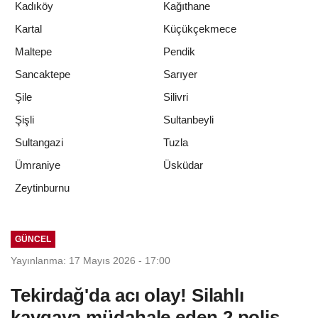
Kadıköy
Kağıthane
Kartal
Küçükçekmece
Maltepe
Pendik
Sancaktepe
Sarıyer
Şile
Silivri
Şişli
Sultanbeyli
Sultangazi
Tuzla
Ümraniye
Üsküdar
Zeytinburnu
GÜNCEL
Yayınlanma: 17 Mayıs 2026 - 17:00
Tekirdağ'da acı olay! Silahlı
kavgaya müdahale eden 2 polis