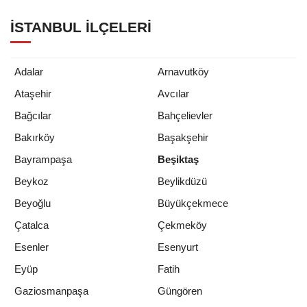
İSTANBUL İLÇELERI
Adalar
Arnavutköy
Ataşehir
Avcılar
Bağcılar
Bahçelievler
Bakırköy
Başakşehir
Bayrampaşa
Beşiktaş
Beykoz
Beylikdüzü
Beyoğlu
Büyükçekmece
Çatalca
Çekmeköy
Esenler
Esenyurt
Eyüp
Fatih
Gaziosmanpaşa
Güngören