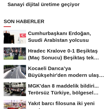
Sanayi dijital üretime geçiyor
SON HABERLER
Cumhurbaşkanı Erdoğan,
Suudi Arabistan yolcusu
Hradec Kralove 0-1 Beşiktaş
(Maç Sonucu) Beşiktaş tek
golle avantajı...
Kocaeli Darıca’ya
Büyükşehir'den modern ulaşım
yatırımı
MGK'dan 8 maddelik bildiri...
Terörsüz Türkiye, bölgesel
güvenlik...
Yakıt barcı filosuna iki yeni