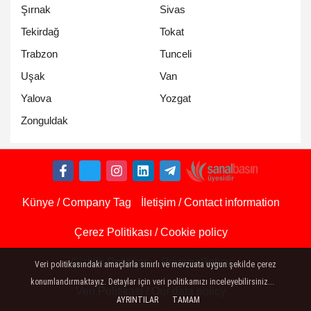
Şırnak
Sivas
Tekirdağ
Tokat
Trabzon
Tunceli
Uşak
Van
Yalova
Yozgat
Zonguldak
Künye / Company Tag
İletişim / Contact information
Çerez Politikası / Cookie policy
Gizlilik Politikası - Privacy Policy
Veri politikasındaki amaçlarla sınırlı ve mevzuata uygun şekilde çerez
konumlandırmaktayız. Detaylar için veri politikamızı inceleyebilirsiniz...
Veri Politikası / Our data policy
AYRINTILAR
TAMAM