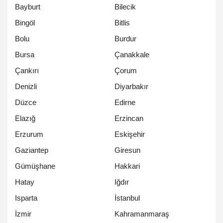
Bayburt
Bilecik
Bingöl
Bitlis
Bolu
Burdur
Bursa
Çanakkale
Çankırı
Çorum
Denizli
Diyarbakır
Düzce
Edirne
Elazığ
Erzincan
Erzurum
Eskişehir
Gaziantep
Giresun
Gümüşhane
Hakkari
Hatay
Iğdır
Isparta
İstanbul
İzmir
Kahramanmaraş