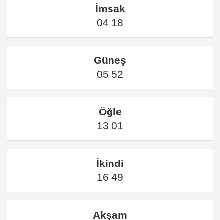
İmsak
04:18
Güneş
05:52
Öğle
13:01
İkindi
16:49
Akşam