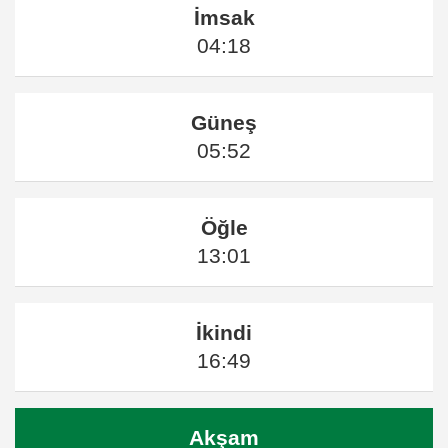
İmsak
04:18
Güneş
05:52
Öğle
13:01
İkindi
16:49
Akşam