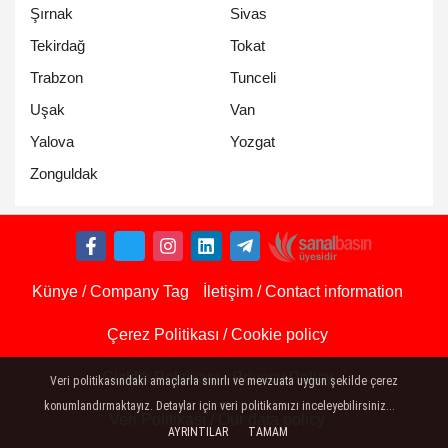
Şırnak
Sivas
Tekirdağ
Tokat
Trabzon
Tunceli
Uşak
Van
Yalova
Yozgat
Zonguldak
Künye / Company Tag
İletişim / Contact information
Çerez Politikası / Cookie policy
Gizlilik Politikası - Privacy Policy
Veri politikasındaki amaçlarla sınırlı ve mevzuata uygun şekilde çerez
konumlandırmaktayız. Detaylar için veri politikamızı inceleyebilirsiniz...
Veri Politikası / Our data policy
AYRINTILAR
TAMAM