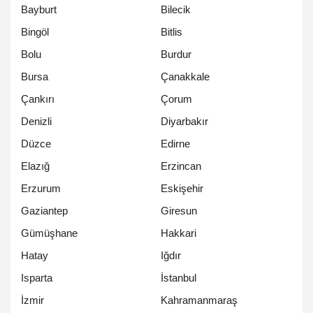
Bayburt
Bilecik
Bingöl
Bitlis
Bolu
Burdur
Bursa
Çanakkale
Çankırı
Çorum
Denizli
Diyarbakır
Düzce
Edirne
Elazığ
Erzincan
Erzurum
Eskişehir
Gaziantep
Giresun
Gümüşhane
Hakkari
Hatay
Iğdır
Isparta
İstanbul
İzmir
Kahramanmaraş