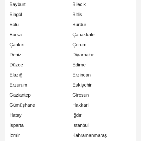
Bayburt
Bilecik
Bingöl
Bitlis
Bolu
Burdur
Bursa
Çanakkale
Çankırı
Çorum
Denizli
Diyarbakır
Düzce
Edirne
Elazığ
Erzincan
Erzurum
Eskişehir
Gaziantep
Giresun
Gümüşhane
Hakkari
Hatay
Iğdır
Isparta
İstanbul
İzmir
Kahramanmaraş