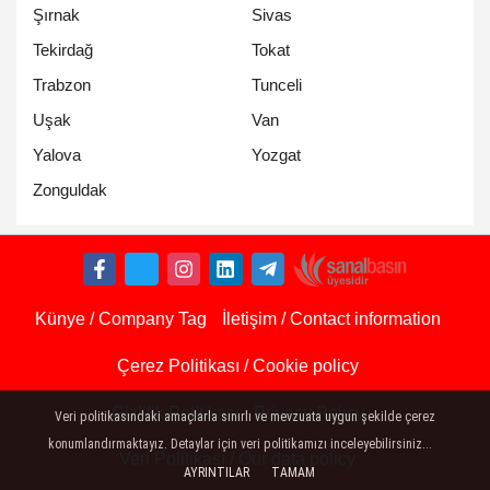
Şırnak
Sivas
Tekirdağ
Tokat
Trabzon
Tunceli
Uşak
Van
Yalova
Yozgat
Zonguldak
Künye / Company Tag
İletişim / Contact information
Çerez Politikası / Cookie policy
Gizlilik Politikası - Privacy Policy
Veri politikasındaki amaçlarla sınırlı ve mevzuata uygun şekilde çerez
konumlandırmaktayız. Detaylar için veri politikamızı inceleyebilirsiniz...
Veri Politikası / Our data policy
AYRINTILAR
TAMAM