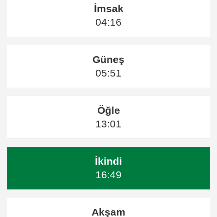
İmsak
04:16
Güneş
05:51
Öğle
13:01
İkindi
16:49
Akşam