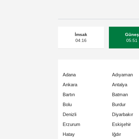
İmsak
Güneş
04:16
05:51
Adana
Adıyaman
Ankara
Antalya
Bartın
Batman
Bolu
Burdur
Denizli
Diyarbakır
Erzurum
Eskişehir
Hatay
Iğdır