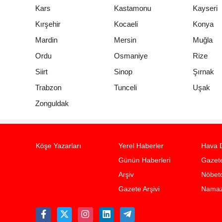
Kars
Kastamonu
Kayseri
Kırşehir
Kocaeli
Konya
Mardin
Mersin
Muğla
Ordu
Osmaniye
Rize
Siirt
Sinop
Şırnak
Trabzon
Tunceli
Uşak
Zonguldak
Köşe Yazarları
Yerel Haberler
Hava 
Günün Haberleri
Gazete
Arşiv
Nöbetc
Gazete Arşivi
Namaz 