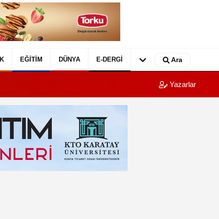
K
EĞITIM
DÜNYA
E-DERGI
Ara
Yazarlar