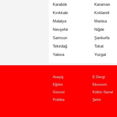
Karabük
Karaman
Kırıkkale
Kırklareli
Malatya
Manisa
Nevşehir
Niğde
Samsun
Şanlıurfa
Tekirdağ
Tokat
Yalova
Yozgat
Asayiş
E-Dergi
Eğitim
Ekonomi
Güncel
Kültür-Sanat
Politika
Şehir