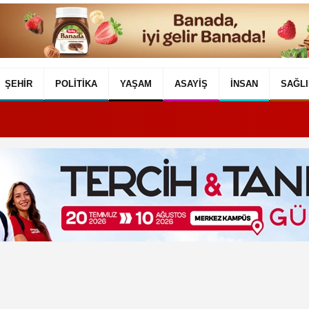
ŞEHIR
POLITIKA
YAŞAM
ASAYIŞ
İNSAN
SAĞLI