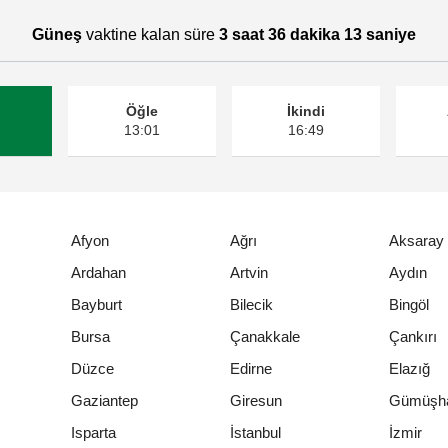
Güneş
vaktine kalan süre
3 saat 36 dakika 13 saniye
Öğle
İkindi
13:01
16:49
Afyon
Ağrı
Aksaray
Ardahan
Artvin
Aydın
Bayburt
Bilecik
Bingöl
Bursa
Çanakkale
Çankırı
Düzce
Edirne
Elazığ
Gaziantep
Giresun
Gümüşh
Isparta
İstanbul
İzmir