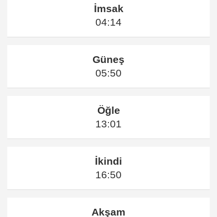
İmsak
04:14
Güneş
05:50
Öğle
13:01
İkindi
16:50
Akşam