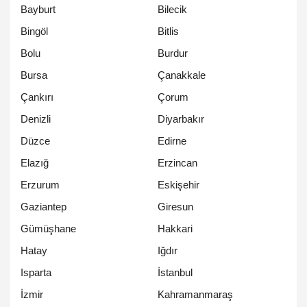
Bayburt
Bilecik
Bingöl
Bitlis
Bolu
Burdur
Bursa
Çanakkale
Çankırı
Çorum
Denizli
Diyarbakır
Düzce
Edirne
Elazığ
Erzincan
Erzurum
Eskişehir
Gaziantep
Giresun
Gümüşhane
Hakkari
Hatay
Iğdır
Isparta
İstanbul
İzmir
Kahramanmaraş