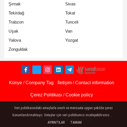
Şırnak
Sivas
Tekirdağ
Tokat
Trabzon
Tunceli
Uşak
Van
Yalova
Yozgat
Zonguldak
Künye / Company Tag
İletişim / Contact information
Çerez Politikası / Cookie policy
Gizlilik Politikası - Privacy Policy
Veri politikasındaki amaçlarla sınırlı ve mevzuata uygun şekilde çerez
konumlandırmaktayız. Detaylar için veri politikamızı inceleyebilirsiniz...
Veri Politikası / Our data policy
AYRINTILAR
TAMAM