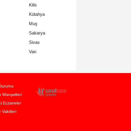
Kilis
Kütahya
Muş
Sakarya
Sivas
Van
Durumu
 Manşetleri
i Eczaneler
Vakitleri