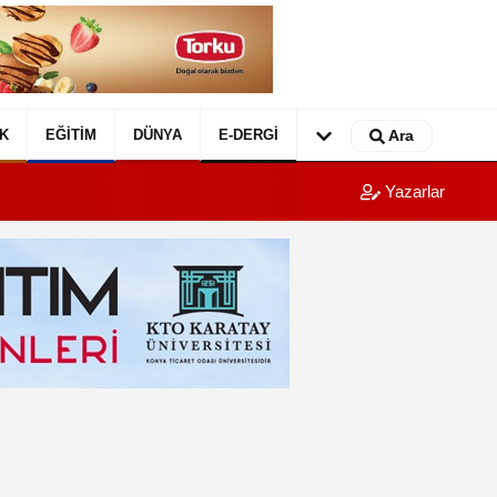
K
EĞITIM
DÜNYA
E-DERGI
Ara
Yazarlar