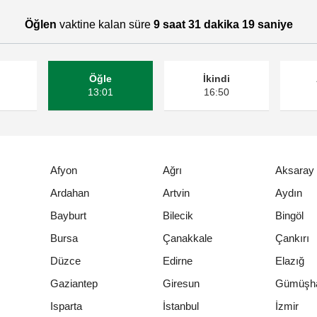
Öğlen
vaktine kalan süre
9 saat 31 dakika 18 saniye
Öğle
İkindi
13:01
16:50
Afyon
Ağrı
Aksaray
Ardahan
Artvin
Aydın
Bayburt
Bilecik
Bingöl
Bursa
Çanakkale
Çankırı
Düzce
Edirne
Elazığ
Gaziantep
Giresun
Gümüşh
Isparta
İstanbul
İzmir