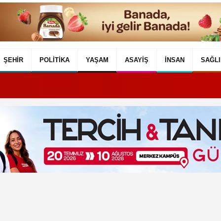
ŞEHIR
POLITIKA
YAŞAM
ASAYIŞ
İNSAN
SAĞLI