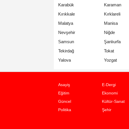
Karabük
Karaman
Kırıkkale
Kırklareli
Malatya
Manisa
Nevşehir
Niğde
Samsun
Şanlıurfa
Tekirdağ
Tokat
Yalova
Yozgat
Asayiş
E-Dergi
Eğitim
Ekonomi
Güncel
Kültür-Sanat
Politika
Şehir