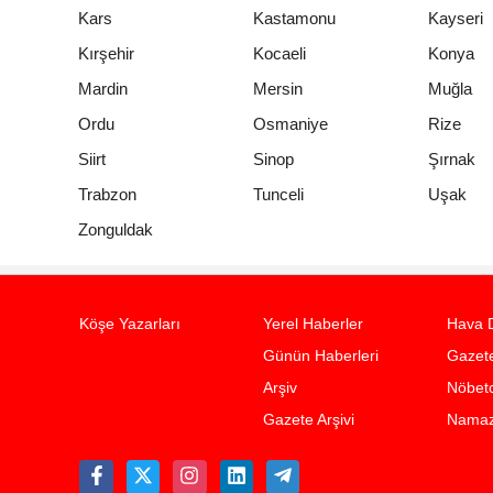
Kars
Kastamonu
Kayseri
Kırşehir
Kocaeli
Konya
Mardin
Mersin
Muğla
Ordu
Osmaniye
Rize
Siirt
Sinop
Şırnak
Trabzon
Tunceli
Uşak
Zonguldak
Köşe Yazarları
Yerel Haberler
Hava 
Günün Haberleri
Gazete
Arşiv
Nöbetc
Gazete Arşivi
Namaz 