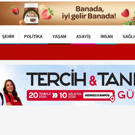
ŞEHIR
POLITIKA
YAŞAM
ASAYIŞ
İNSAN
SAĞLI