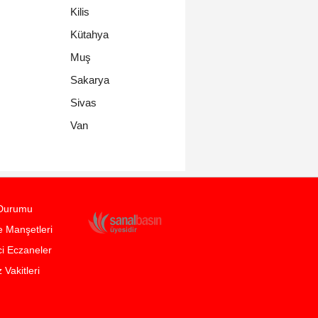
Kilis
Kütahya
Muş
Sakarya
Sivas
Van
Durumu
 Manşetleri
i Eczaneler
Vakitleri