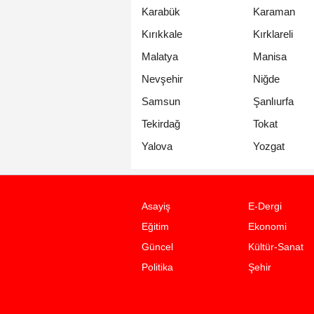
Karabük
Karaman
Kırıkkale
Kırklareli
Malatya
Manisa
Nevşehir
Niğde
Samsun
Şanlıurfa
Tekirdağ
Tokat
Yalova
Yozgat
Asayiş
E-Dergi
Eğitim
Ekonomi
Güncel
Kültür-Sanat
Politika
Şehir