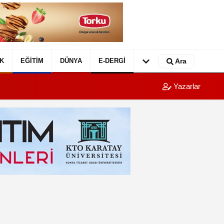
K
EĞITIM
DÜNYA
E-DERGI
Ara
Yazarlar