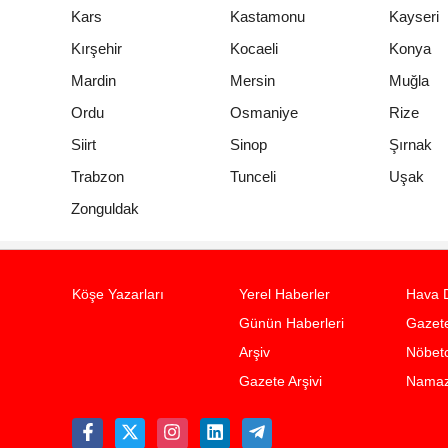
Kars
Kastamonu
Kayseri
Kırşehir
Kocaeli
Konya
Mardin
Mersin
Muğla
Ordu
Osmaniye
Rize
Siirt
Sinop
Şırnak
Trabzon
Tunceli
Uşak
Zonguldak
Köşe Yazarları
Yerel Haberler
Hava 
Günün Haberleri
Gazete
Arşiv
Nöbetc
Gazete Arşivi
Namaz 