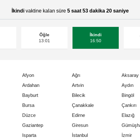
İkindi
vaktine kalan süre
5 saat 53 dakika 19 saniye
Öğle
İkindi
13:01
16:50
Afyon
Ağrı
Aksaray
Ardahan
Artvin
Aydın
Bayburt
Bilecik
Bingöl
Bursa
Çanakkale
Çankırı
Düzce
Edirne
Elazığ
Gaziantep
Giresun
Gümüşh
Isparta
İstanbul
İzmir