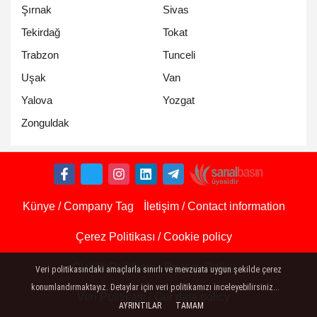
Şırnak
Sivas
Tekirdağ
Tokat
Trabzon
Tunceli
Uşak
Van
Yalova
Yozgat
Zonguldak
Künye / Company Tag
İletişim / Contact information
Çerez Politikası / Cookie policy
Gizlilik Politikası - Privacy Policy
Veri politikasındaki amaçlarla sınırlı ve mevzuata uygun şekilde çerez
konumlandırmaktayız. Detaylar için veri politikamızı inceleyebilirsiniz...
Veri Politikası / Our data policy
AYRINTILAR
TAMAM