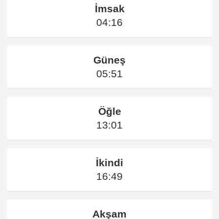
İmsak
04:16
Güneş
05:51
Öğle
13:01
İkindi
16:49
Akşam