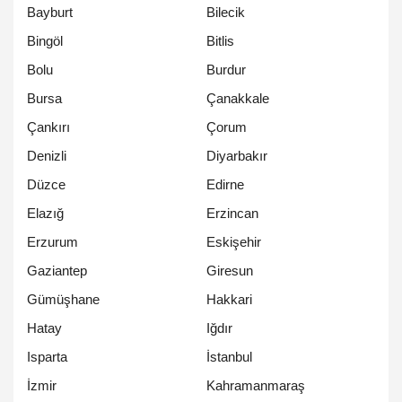
Bayburt
Bilecik
Bingöl
Bitlis
Bolu
Burdur
Bursa
Çanakkale
Çankırı
Çorum
Denizli
Diyarbakır
Düzce
Edirne
Elazığ
Erzincan
Erzurum
Eskişehir
Gaziantep
Giresun
Gümüşhane
Hakkari
Hatay
Iğdır
Isparta
İstanbul
İzmir
Kahramanmaraş