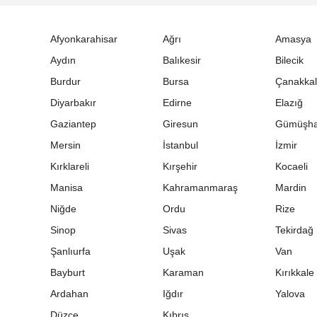
Afyonkarahisar
Ağrı
Amasya
Aydın
Balıkesir
Bilecik
Burdur
Bursa
Çanakka
Diyarbakır
Edirne
Elazığ
Gaziantep
Giresun
Gümüşh
Mersin
İstanbul
İzmir
Kırklareli
Kırşehir
Kocaeli
Manisa
Kahramanmaraş
Mardin
Niğde
Ordu
Rize
Sinop
Sivas
Tekirdağ
Şanlıurfa
Uşak
Van
Bayburt
Karaman
Kırıkkale
Ardahan
Iğdır
Yalova
Düzce
Kıbrıs