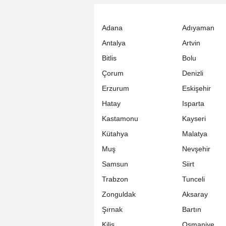
Adana
Adıyaman
Antalya
Artvin
Bitlis
Bolu
Çorum
Denizli
Erzurum
Eskişehir
Hatay
Isparta
Kastamonu
Kayseri
Kütahya
Malatya
Muş
Nevşehir
Samsun
Siirt
Trabzon
Tunceli
Zonguldak
Aksaray
Şırnak
Bartın
Kilis
Osmaniye