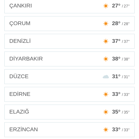
ÇANKIRI
27°
/ 27°
ÇORUM
28°
/ 28°
DENİZLİ
37°
/ 37°
DİYARBAKIR
38°
/ 38°
DÜZCE
31°
/ 31°
EDİRNE
33°
/ 33°
ELAZIĞ
35°
/ 35°
ERZİNCAN
33°
/ 33°