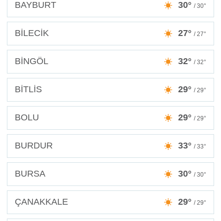
BAYBURT
30°
/ 30°
BİLECİK
27°
/ 27°
BİNGÖL
32°
/ 32°
BİTLİS
29°
/ 29°
BOLU
29°
/ 29°
BURDUR
33°
/ 33°
BURSA
30°
/ 30°
ÇANAKKALE
29°
/ 29°