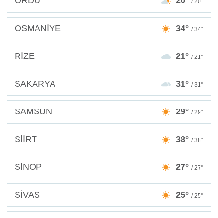
ORDU
20°
/ 20°
OSMANİYE
34°
/ 34°
RİZE
21°
/ 21°
SAKARYA
31°
/ 31°
SAMSUN
29°
/ 29°
SİİRT
38°
/ 38°
SİNOP
27°
/ 27°
SİVAS
25°
/ 25°