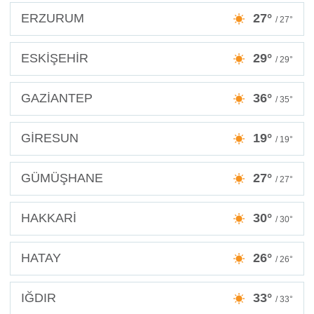
ERZURUM
27°
/ 27°
ESKİŞEHİR
29°
/ 29°
GAZİANTEP
36°
/ 35°
GİRESUN
19°
/ 19°
GÜMÜŞHANE
27°
/ 27°
HAKKARİ
30°
/ 30°
HATAY
26°
/ 26°
IĞDIR
33°
/ 33°