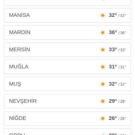
MANİSA
32°
/ 32°
MARDİN
36°
/ 36°
MERSİN
33°
/ 33°
MUĞLA
31°
/ 31°
MUŞ
32°
/ 32°
NEVŞEHİR
29°
/ 29°
NİĞDE
26°
/ 26°