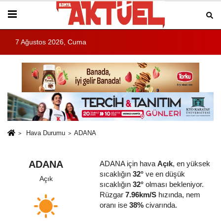
7 Ağustos 2026, Cuma
Hava Durumu
ADANA
ADANA
ADANA için hava
Açık
, en yüksek
sıcaklığın
32°
ve en düşük
Açık
sıcaklığın
32°
olması bekleniyor.
Rüzgar
7.96km/S
hızında, nem
oranı ise
38%
civarında.