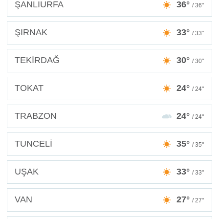
ŞANLIURFA
36°
/ 36°
ŞIRNAK
33°
/ 33°
TEKİRDAĞ
30°
/ 30°
TOKAT
24°
/ 24°
TRABZON
24°
/ 24°
TUNCELİ
35°
/ 35°
UŞAK
33°
/ 33°
VAN
27°
/ 27°