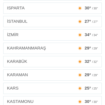
ISPARTA
30°
/ 30°
İSTANBUL
27°
/ 27°
İZMİR
34°
/ 34°
KAHRAMANMARAŞ
29°
/ 29°
KARABÜK
32°
/ 32°
KARAMAN
29°
/ 29°
KARS
25°
/ 25°
KASTAMONU
30°
/ 30°