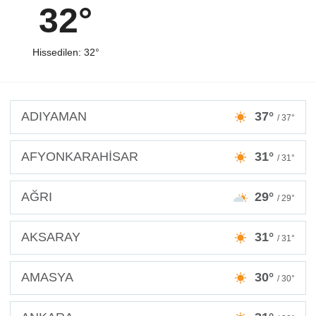
32°
Hissedilen: 32°
ADIYAMAN
37°
/ 37°
AFYONKARAHİSAR
31°
/ 31°
AĞRI
29°
/ 29°
AKSARAY
31°
/ 31°
AMASYA
30°
/ 30°