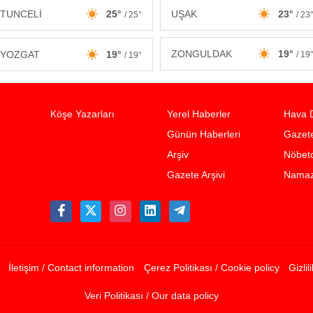
TUNCELİ
25°
UŞAK
23°
/ 25°
/ 23
ZONGULDAK
19°
YOZGAT
19°
/ 19
/ 19°
Köşe Yazarları
Yerel Haberler
Hava 
Günün Haberleri
Gazete
Arşiv
Nöbetc
Gazete Arşivi
Namaz 
İletişim / Contact information
Çerez Politikası / Cookie policy
Gizlil
Veri Politikası / Our data policy