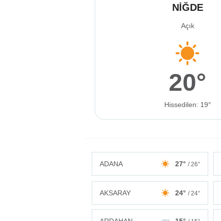
NİĞDE
Açık
20°
Hissedilen: 19°
ADANA
27°
/ 26°
AKSARAY
24°
/ 24°