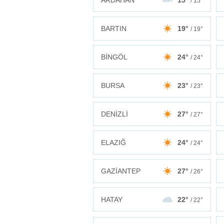
ARDAHAN
15°
/ 15°
BARTIN
19°
/ 19°
BİNGÖL
24°
/ 24°
BURSA
23°
/ 23°
DENİZLİ
27°
/ 27°
ELAZIĞ
24°
/ 24°
GAZİANTEP
27°
/ 26°
HATAY
22°
/ 22°