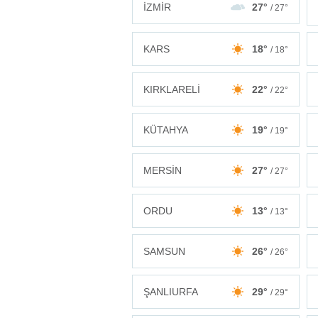
İZMİR
27°
/ 27°
KARS
18°
/ 18°
KIRKLARELİ
22°
/ 22°
KÜTAHYA
19°
/ 19°
MERSİN
27°
/ 27°
ORDU
13°
/ 13°
SAMSUN
26°
/ 26°
ŞANLIURFA
29°
/ 29°