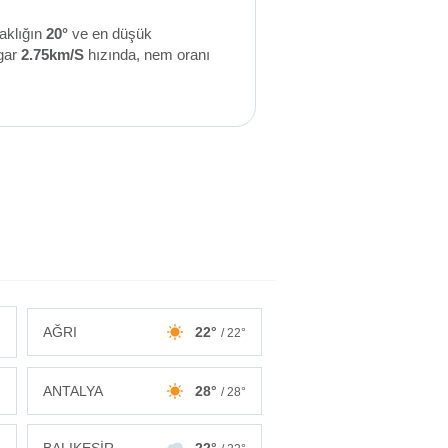
aklığın
20°
ve en düşük
gar
2.75km/S
hızında, nem oranı
AĞRI
22°
/ 22°
ANTALYA
28°
°
/ 28°