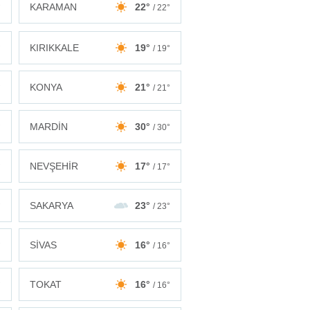
KARAMAN
22°
°
/ 22°
KIRIKKALE
19°
°
/ 19°
KONYA
21°
°
/ 21°
MARDİN
30°
°
/ 30°
NEVŞEHİR
17°
°
/ 17°
SAKARYA
23°
°
/ 23°
SİVAS
16°
°
/ 16°
TOKAT
16°
°
/ 16°