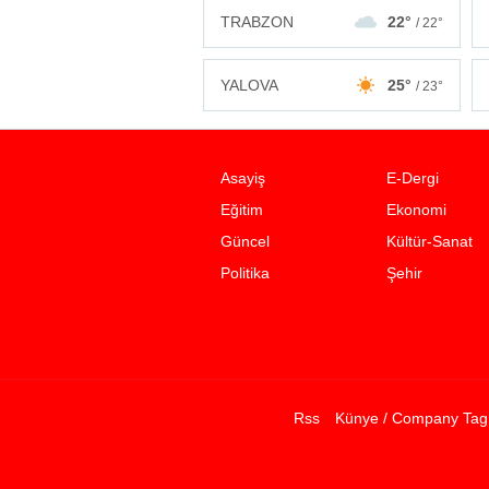
TRABZON
22°
/ 22°
YALOVA
25°
/ 23°
Asayiş
E-Dergi
Eğitim
Ekonomi
Güncel
Kültür-Sanat
Politika
Şehir
Rss
Künye / Company Tag