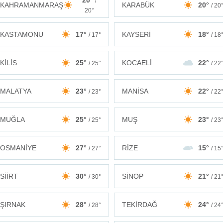
20°
/
KAHRAMANMARAŞ
KARABÜK
20°
/ 20
20°
KASTAMONU
17°
KAYSERİ
18°
/ 17°
/ 18
KİLİS
25°
KOCAELİ
22°
/ 25°
/ 22
MALATYA
23°
MANİSA
22°
/ 23°
/ 22
MUĞLA
25°
MUŞ
23°
/ 25°
/ 23
OSMANİYE
27°
RİZE
15°
/ 27°
/ 15
SİİRT
30°
SİNOP
21°
/ 30°
/ 21
ŞIRNAK
28°
TEKİRDAĞ
24°
/ 28°
/ 24