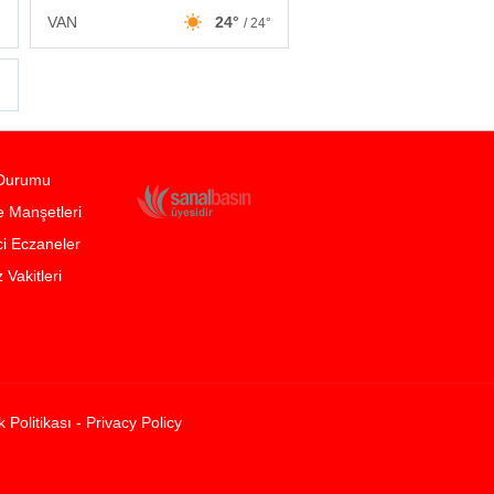
VAN
24°
°
/ 24°
°
Durumu
 Manşetleri
i Eczaneler
Vakitleri
ik Politikası - Privacy Policy