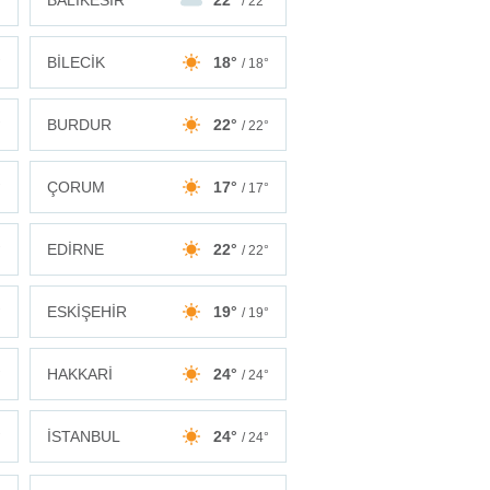
BALIKESİR
22°
°
/ 22°
BİLECİK
18°
°
/ 18°
BURDUR
22°
°
/ 22°
ÇORUM
17°
°
/ 17°
EDİRNE
22°
°
/ 22°
ESKİŞEHİR
19°
°
/ 19°
HAKKARİ
24°
°
/ 24°
İSTANBUL
24°
°
/ 24°