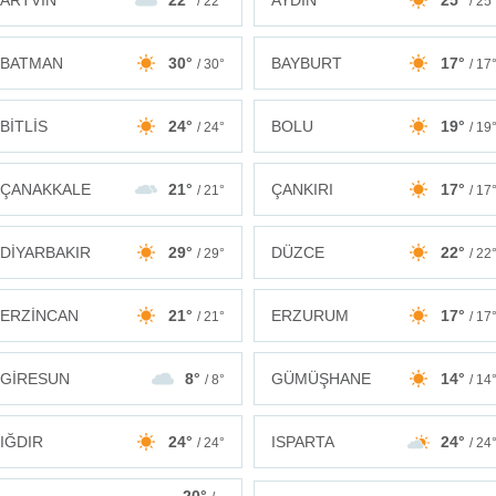
ARTVİN
22°
AYDIN
25°
/ 22°
/ 25
BATMAN
30°
BAYBURT
17°
/ 30°
/ 17
BİTLİS
24°
BOLU
19°
/ 24°
/ 19
ÇANAKKALE
21°
ÇANKIRI
17°
/ 21°
/ 17
DİYARBAKIR
29°
DÜZCE
22°
/ 29°
/ 22
ERZİNCAN
21°
ERZURUM
17°
/ 21°
/ 17
GİRESUN
8°
GÜMÜŞHANE
14°
/ 8°
/ 14
IĞDIR
24°
ISPARTA
24°
/ 24°
/ 24