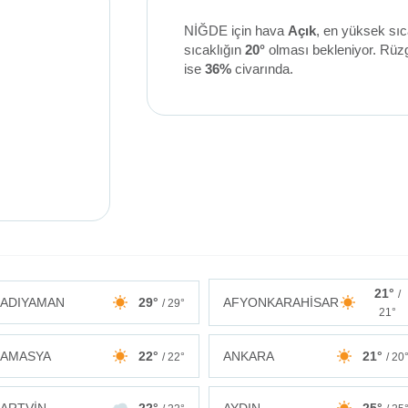
NİĞDE için hava
Açık
, en yüksek sıc
sıcaklığın
20°
olması bekleniyor. Rüz
ise
36%
civarında.
21°
/
ADIYAMAN
29°
AFYONKARAHİSAR
/ 29°
21°
AMASYA
22°
ANKARA
21°
/ 22°
/ 20