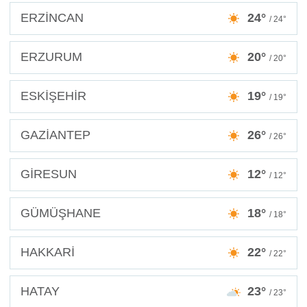
ERZİNCAN
24°
/ 24°
ERZURUM
20°
/ 20°
ESKİŞEHİR
19°
/ 19°
GAZİANTEP
26°
/ 26°
GİRESUN
12°
/ 12°
GÜMÜŞHANE
18°
/ 18°
HAKKARİ
22°
/ 22°
HATAY
23°
/ 23°