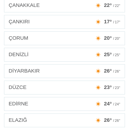
ÇANAKKALE
22°
/ 22°
ÇANKIRI
17°
/ 17°
ÇORUM
20°
/ 20°
DENİZLİ
25°
/ 25°
DİYARBAKIR
26°
/ 26°
DÜZCE
23°
/ 23°
EDİRNE
24°
/ 24°
ELAZIĞ
26°
/ 26°