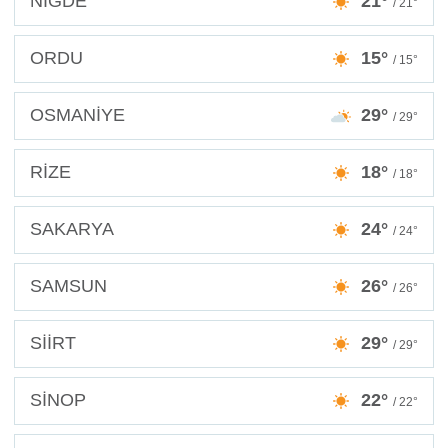
NİĞDE
21°
/ 21°
ORDU
15°
/ 15°
OSMANİYE
29°
/ 29°
RİZE
18°
/ 18°
SAKARYA
24°
/ 24°
SAMSUN
26°
/ 26°
SİİRT
29°
/ 29°
SİNOP
22°
/ 22°