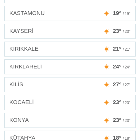
KASTAMONU
19°
/ 19°
KAYSERİ
23°
/ 23°
KIRIKKALE
21°
/ 21°
KIRKLARELİ
24°
/ 24°
KİLİS
27°
/ 27°
KOCAELİ
23°
/ 23°
KONYA
23°
/ 23°
KÜTAHYA
18°
/ 18°