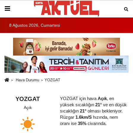
8 Ağustos 2026, Cumartesi
Hava Durumu
YOZGAT
YOZGAT
YOZGAT için hava
Açık
, en
yüksek sıcaklığın
21°
ve en düşük
Açık
sıcaklığın
21°
olması bekleniyor.
Rüzgar
1.6km/S
hızında, nem
oranı ise
35%
civarında.