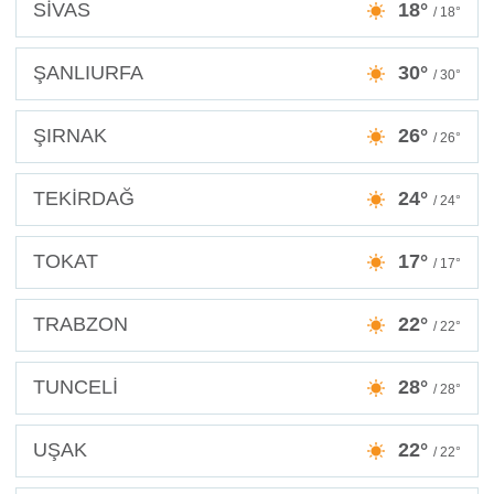
SİVAS
18°
/ 18°
ŞANLIURFA
30°
/ 30°
ŞIRNAK
26°
/ 26°
TEKİRDAĞ
24°
/ 24°
TOKAT
17°
/ 17°
TRABZON
22°
/ 22°
TUNCELİ
28°
/ 28°
UŞAK
22°
/ 22°