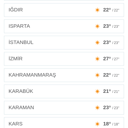
IĞDIR
22°
/ 22°
ISPARTA
23°
/ 23°
İSTANBUL
23°
/ 23°
İZMİR
27°
/ 27°
KAHRAMANMARAŞ
22°
/ 22°
KARABÜK
21°
/ 21°
KARAMAN
23°
/ 23°
KARS
18°
/ 18°