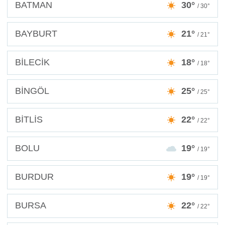
BATMAN
30°
/ 30°
BAYBURT
21°
/ 21°
BİLECİK
18°
/ 18°
BİNGÖL
25°
/ 25°
BİTLİS
22°
/ 22°
BOLU
19°
/ 19°
BURDUR
19°
/ 19°
BURSA
22°
/ 22°