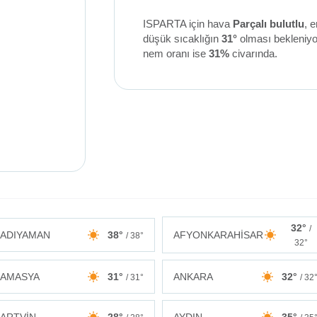
ISPARTA için hava
Parçalı bulutlu
, 
düşük sıcaklığın
31°
olması bekleniy
nem oranı ise
31%
civarında.
32°
/
ADIYAMAN
38°
AFYONKARAHİSAR
/ 38°
32°
AMASYA
31°
ANKARA
32°
/ 31°
/ 32