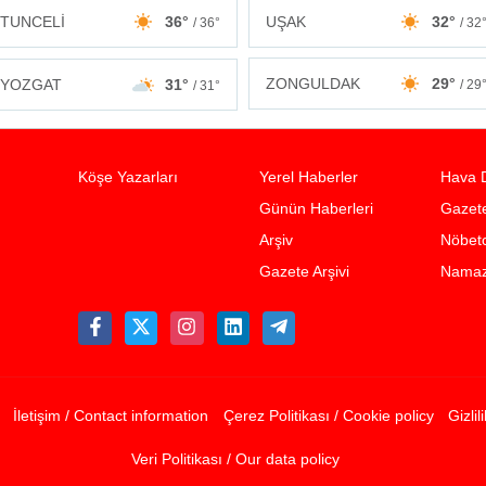
TUNCELİ
36°
UŞAK
32°
/ 36°
/ 32
ZONGULDAK
29°
YOZGAT
31°
/ 29
/ 31°
Köşe Yazarları
Yerel Haberler
Hava 
Günün Haberleri
Gazete
Arşiv
Nöbetc
Gazete Arşivi
Namaz 
İletişim / Contact information
Çerez Politikası / Cookie policy
Gizlil
Veri Politikası / Our data policy