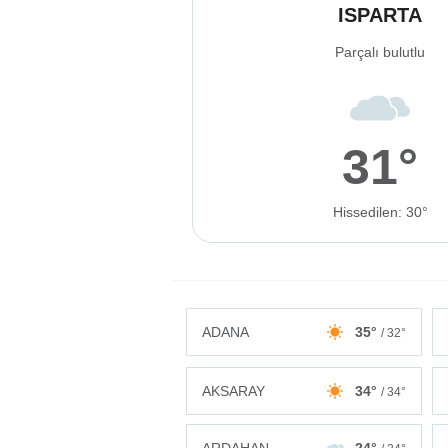
ISPARTA
Parçalı bulutlu
31°
Hissedilen: 30°
ADANA
35°
/ 32°
AKSARAY
34°
/ 34°