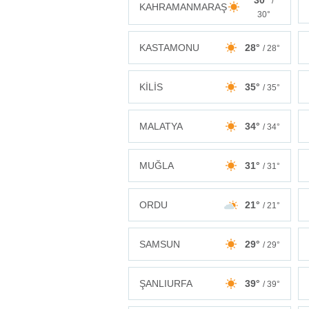
30°
/
KAHRAMANMARAŞ
30°
KASTAMONU
28°
/ 28°
KİLİS
35°
/ 35°
MALATYA
34°
/ 34°
MUĞLA
31°
/ 31°
ORDU
21°
/ 21°
SAMSUN
29°
/ 29°
ŞANLIURFA
39°
/ 39°