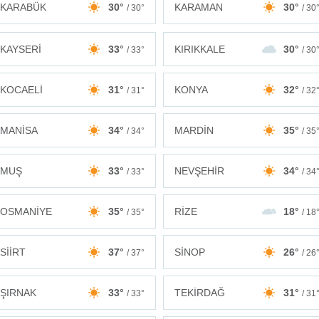
KARABÜK
30°
KARAMAN
30°
/ 30°
/ 30
KAYSERİ
33°
KIRIKKALE
30°
/ 33°
/ 30
KOCAELİ
31°
KONYA
32°
/ 31°
/ 32
MANİSA
34°
MARDİN
35°
/ 34°
/ 35
MUŞ
33°
NEVŞEHİR
34°
/ 33°
/ 34
OSMANİYE
35°
RİZE
18°
/ 35°
/ 18
SİİRT
37°
SİNOP
26°
/ 37°
/ 26
ŞIRNAK
33°
TEKİRDAĞ
31°
/ 33°
/ 31