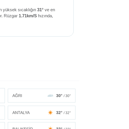
en yüksek sıcaklığın
31°
ve en
or. Rüzgar
1.71km/S
hızında,
AĞRI
30°
/ 30°
ANTALYA
32°
°
/ 32°