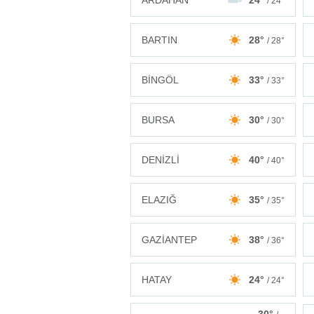
ARDAHAN
24°
/ 24°
BARTIN
28°
/ 28°
BİNGÖL
33°
/ 33°
BURSA
30°
/ 30°
DENİZLİ
40°
/ 40°
ELAZIĞ
35°
/ 35°
GAZİANTEP
38°
/ 36°
HATAY
24°
/ 24°