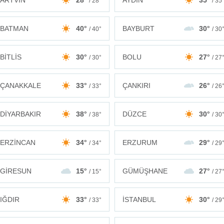
ARTVİN
28°
AYDIN
35°
/ 28°
/ 35
BATMAN
40°
BAYBURT
30°
/ 40°
/ 30
BİTLİS
30°
BOLU
27°
/ 30°
/ 27
ÇANAKKALE
33°
ÇANKIRI
26°
/ 33°
/ 26
DİYARBAKIR
38°
DÜZCE
30°
/ 38°
/ 30
ERZİNCAN
34°
ERZURUM
29°
/ 34°
/ 29
GİRESUN
15°
GÜMÜŞHANE
27°
/ 15°
/ 27
IĞDIR
33°
İSTANBUL
30°
/ 33°
/ 29