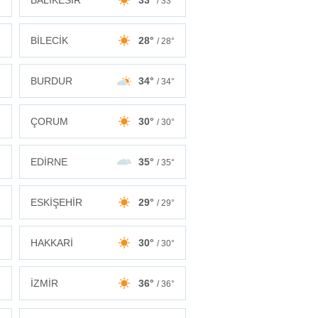
BALIKESİR
33°
°
/ 33°
BİLECİK
28°
°
/ 28°
BURDUR
34°
°
/ 34°
ÇORUM
30°
°
/ 30°
EDİRNE
35°
°
/ 35°
ESKİŞEHİR
29°
°
/ 29°
HAKKARİ
30°
°
/ 30°
İZMİR
36°
°
/ 36°