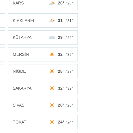
KARS
26°
°
/ 26°
KIRKLARELİ
31°
°
/ 31°
KÜTAHYA
29°
°
/ 29°
MERSİN
32°
°
/ 32°
NİĞDE
28°
°
/ 28°
SAKARYA
32°
°
/ 32°
SİVAS
28°
°
/ 28°
TOKAT
24°
°
/ 24°