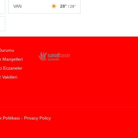
VAN
28°
°
/ 28°
°
Durumu
 Manşetleri
i Eczaneler
Vakitleri
ik Politikası - Privacy Policy