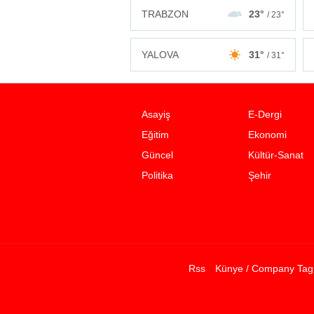
TRABZON
23°
/ 23°
YALOVA
31°
/ 31°
Asayiş
E-Dergi
Eğitim
Ekonomi
Güncel
Kültür-Sanat
Politika
Şehir
Rss
Künye / Company Tag