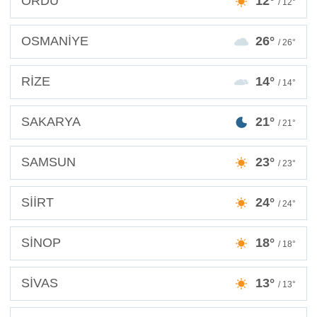
ORDU
12°
/ 12°
OSMANİYE
26°
/ 26°
RİZE
14°
/ 14°
SAKARYA
21°
/ 21°
SAMSUN
23°
/ 23°
SİİRT
24°
/ 24°
SİNOP
18°
/ 18°
SİVAS
13°
/ 13°