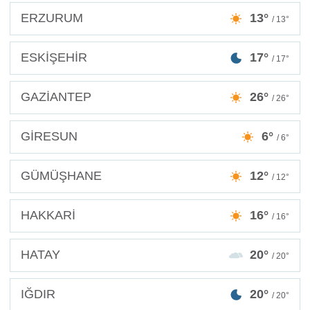
ERZURUM
13°
/ 13°
ESKİŞEHİR
17°
/ 17°
GAZİANTEP
26°
/ 26°
GİRESUN
6°
/ 6°
GÜMÜŞHANE
12°
/ 12°
HAKKARİ
16°
/ 16°
HATAY
20°
/ 20°
IĞDIR
20°
/ 20°