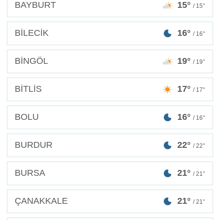
BAYBURT
15°
/ 15°
BİLECİK
16°
/ 16°
BİNGÖL
19°
/ 19°
BİTLİS
17°
/ 17°
BOLU
16°
/ 16°
BURDUR
22°
/ 22°
BURSA
21°
/ 21°
ÇANAKKALE
21°
/ 21°