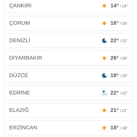
ÇANKIRI
14°
/ 14°
ÇORUM
16°
/ 16°
DENİZLİ
22°
/ 22°
DİYARBAKIR
26°
/ 26°
DÜZCE
18°
/ 18°
EDİRNE
22°
/ 22°
ELAZIĞ
21°
/ 21°
ERZİNCAN
18°
/ 18°