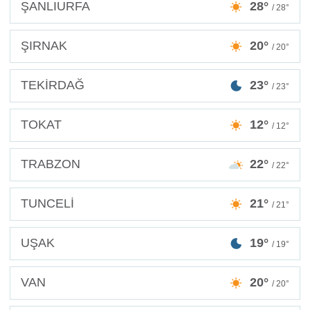
ŞANLIURFA
28°
/ 28°
ŞIRNAK
20°
/ 20°
TEKİRDAĞ
23°
/ 23°
TOKAT
12°
/ 12°
TRABZON
22°
/ 22°
TUNCELİ
21°
/ 21°
UŞAK
19°
/ 19°
VAN
20°
/ 20°