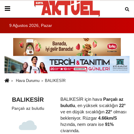
9 Ağustos 2026, Pazar
Hava Durumu
BALIKESİR
BALIKESİR
BALIKESİR için hava
Parçalı az
bulutlu
, en yüksek sıcaklığın
22°
Parçalı az bulutlu
ve en düşük sıcaklığın
22°
olması
bekleniyor. Rüzgar
4.66km/S
hızında, nem oranı ise
91%
civarında.