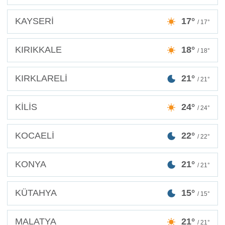
KAYSERİ
17°
/ 17°
KIRIKKALE
18°
/ 18°
KIRKLARELİ
21°
/ 21°
KİLİS
24°
/ 24°
KOCAELİ
22°
/ 22°
KONYA
21°
/ 21°
KÜTAHYA
15°
/ 15°
MALATYA
21°
/ 21°