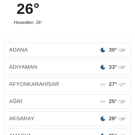
26°
Hissedilen: 26°
ADANA
30°
/ 29°
ADIYAMAN
33°
/ 33°
AFYONKARAHİSAR
27°
/ 27°
AĞRI
25°
/ 25°
AKSARAY
28°
/ 28°