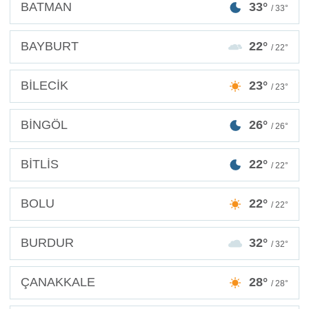
BATMAN
33°
/ 33°
BAYBURT
22°
/ 22°
BİLECİK
23°
/ 23°
BİNGÖL
26°
/ 26°
BİTLİS
22°
/ 22°
BOLU
22°
/ 22°
BURDUR
32°
/ 32°
ÇANAKKALE
28°
/ 28°