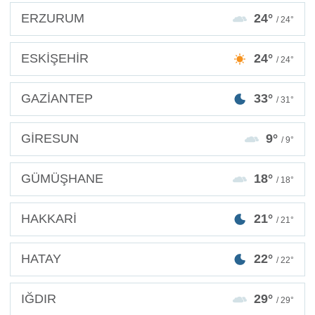
ERZURUM
24°
/ 24°
ESKİŞEHİR
24°
/ 24°
GAZİANTEP
33°
/ 31°
GİRESUN
9°
/ 9°
GÜMÜŞHANE
18°
/ 18°
HAKKARİ
21°
/ 21°
HATAY
22°
/ 22°
IĞDIR
29°
/ 29°