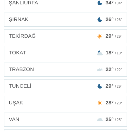
ŞANLIURFA
34°
/ 34°
ŞIRNAK
26°
/ 26°
TEKİRDAĞ
29°
/ 29°
TOKAT
18°
/ 18°
TRABZON
22°
/ 22°
TUNCELİ
29°
/ 29°
UŞAK
28°
/ 28°
VAN
25°
/ 25°