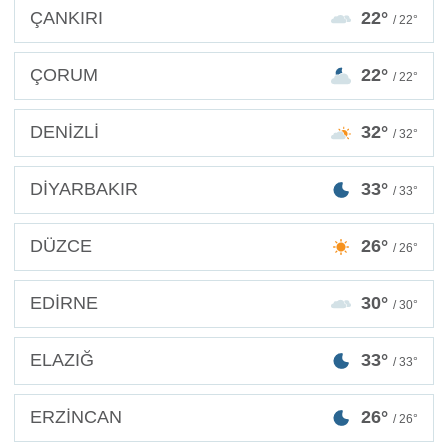
ÇANKIRI
22°
/ 22°
ÇORUM
22°
/ 22°
DENİZLİ
32°
/ 32°
DİYARBAKIR
33°
/ 33°
DÜZCE
26°
/ 26°
EDİRNE
30°
/ 30°
ELAZIĞ
33°
/ 33°
ERZİNCAN
26°
/ 26°