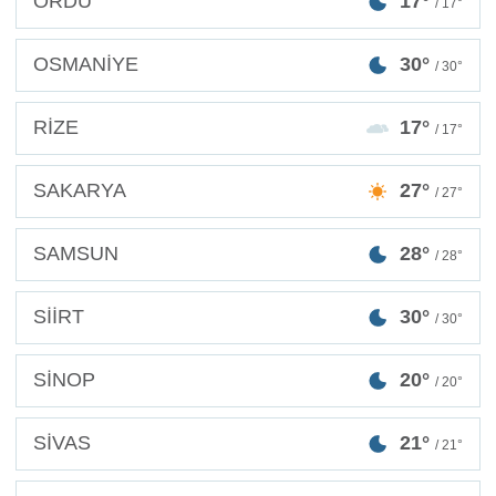
ORDU
17°
/ 17°
OSMANİYE
30°
/ 30°
RİZE
17°
/ 17°
SAKARYA
27°
/ 27°
SAMSUN
28°
/ 28°
SİİRT
30°
/ 30°
SİNOP
20°
/ 20°
SİVAS
21°
/ 21°