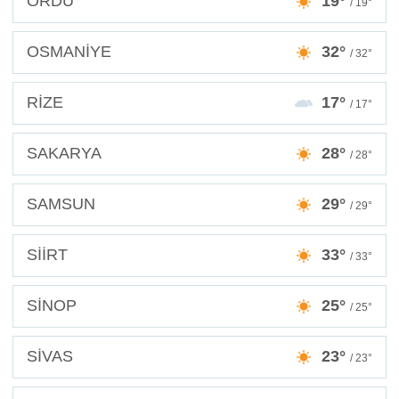
ORDU
19°
/ 19°
OSMANİYE
32°
/ 32°
RİZE
17°
/ 17°
SAKARYA
28°
/ 28°
SAMSUN
29°
/ 29°
SİİRT
33°
/ 33°
SİNOP
25°
/ 25°
SİVAS
23°
/ 23°