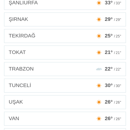
ŞANLIURFA
33°
/ 33°
ŞIRNAK
29°
/ 29°
TEKİRDAĞ
25°
/ 25°
TOKAT
21°
/ 21°
TRABZON
22°
/ 22°
TUNCELİ
30°
/ 30°
UŞAK
26°
/ 26°
VAN
26°
/ 26°