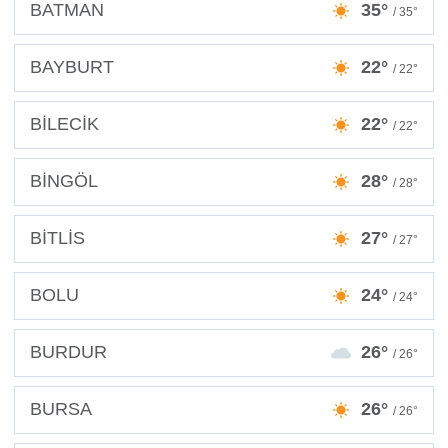
BATMAN
35°
/ 35°
BAYBURT
22°
/ 22°
BİLECİK
22°
/ 22°
BİNGÖL
28°
/ 28°
BİTLİS
27°
/ 27°
BOLU
24°
/ 24°
BURDUR
26°
/ 26°
BURSA
26°
/ 26°