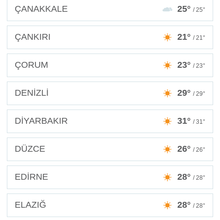
ÇANAKKALE
25°
/ 25°
ÇANKIRI
21°
/ 21°
ÇORUM
23°
/ 23°
DENİZLİ
29°
/ 29°
DİYARBAKIR
31°
/ 31°
DÜZCE
26°
/ 26°
EDİRNE
28°
/ 28°
ELAZIĞ
28°
/ 28°