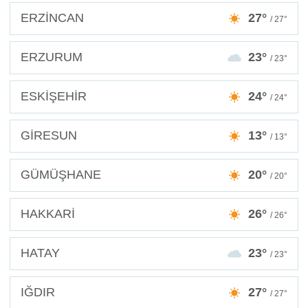
ERZİNCAN
27°
/ 27°
ERZURUM
23°
/ 23°
ESKİŞEHİR
24°
/ 24°
GİRESUN
13°
/ 13°
GÜMÜŞHANE
20°
/ 20°
HAKKARİ
26°
/ 26°
HATAY
23°
/ 23°
IĞDIR
27°
/ 27°