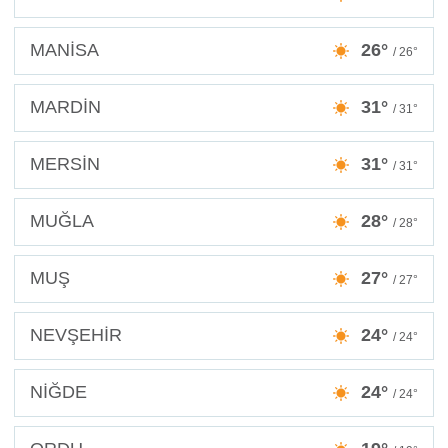
MANİSA
26°
/ 26°
MARDİN
31°
/ 31°
MERSİN
31°
/ 31°
MUĞLA
28°
/ 28°
MUŞ
27°
/ 27°
NEVŞEHİR
24°
/ 24°
NİĞDE
24°
/ 24°