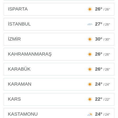
ISPARTA
26°
/ 26°
İSTANBUL
27°
/ 26°
İZMİR
30°
/ 30°
KAHRAMANMARAŞ
26°
/ 26°
KARABÜK
26°
/ 26°
KARAMAN
24°
/ 24°
KARS
22°
/ 22°
KASTAMONU
24°
/ 24°