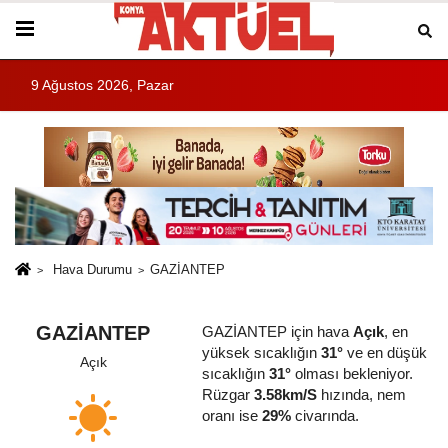
9 Ağustos 2026, Pazar
Hava Durumu
GAZİANTEP
GAZİANTEP
GAZİANTEP için hava
Açık
, en
yüksek sıcaklığın
31°
ve en düşük
Açık
sıcaklığın
31°
olması bekleniyor.
Rüzgar
3.58km/S
hızında, nem
oranı ise
29%
civarında.