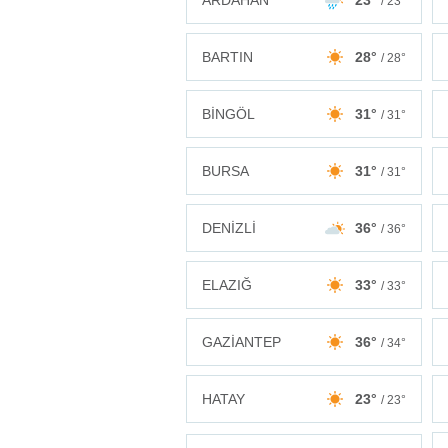
ARDAHAN
23°
/ 23°
BARTIN
28°
/ 28°
BİNGÖL
31°
/ 31°
BURSA
31°
/ 31°
DENİZLİ
36°
/ 36°
ELAZIĞ
33°
/ 33°
GAZİANTEP
36°
/ 34°
HATAY
23°
/ 23°