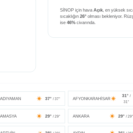
SİNOP için hava
Açık
, en yüksek sıc
sıcaklığın
26°
olması bekleniyor. Rüz
ise
46%
civarında.
31°
/
ADIYAMAN
37°
AFYONKARAHİSAR
/ 37°
31°
AMASYA
29°
ANKARA
29°
/ 29°
/ 29