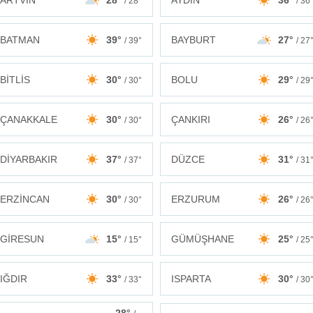
ARTVİN
28°
AYDIN
36°
/ 28°
/ 36
BATMAN
39°
BAYBURT
27°
/ 39°
/ 27
BİTLİS
30°
BOLU
29°
/ 30°
/ 29
ÇANAKKALE
30°
ÇANKIRI
26°
/ 30°
/ 26
DİYARBAKIR
37°
DÜZCE
31°
/ 37°
/ 31
ERZİNCAN
30°
ERZURUM
26°
/ 30°
/ 26
GİRESUN
15°
GÜMÜŞHANE
25°
/ 15°
/ 25
IĞDIR
33°
ISPARTA
30°
/ 33°
/ 30