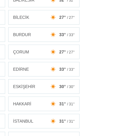
BALIKESİR
32°
°
/ 32°
BİLECİK
27°
°
/ 27°
BURDUR
33°
°
/ 33°
ÇORUM
27°
°
/ 27°
EDİRNE
33°
°
/ 33°
ESKİŞEHİR
30°
°
/ 30°
HAKKARİ
31°
°
/ 31°
İSTANBUL
31°
°
/ 31°