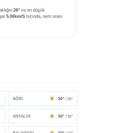
aklığın
26°
ve en düşük
gar
5.06km/S
hızında, nem oranı
AĞRI
30°
/ 30°
ANTALYA
30°
°
/ 30°