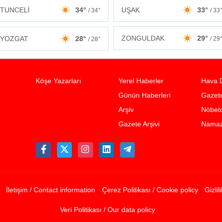
TUNCELİ
34°
UŞAK
33°
/ 34°
/ 33
ZONGULDAK
29°
YOZGAT
28°
/ 29
/ 28°
Köşe Yazarları
Yerel Haberler
Hava 
Günün Haberleri
Gazete
Arşiv
Nöbetc
Gazete Arşivi
Namaz 
İletişim / Contact information
Çerez Politikası / Cookie policy
Gizlil
Veri Politikası / Our data policy