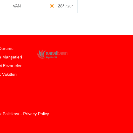
VAN
28°
°
/ 28°
°
Durumu
 Manşetleri
i Eczaneler
Vakitleri
ik Politikası - Privacy Policy