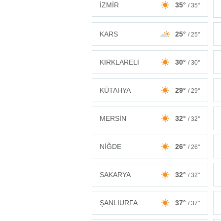
İZMİR
35°
/ 35°
KARS
25°
/ 25°
KIRKLARELİ
30°
/ 30°
KÜTAHYA
29°
/ 29°
MERSİN
32°
/ 32°
NİĞDE
26°
/ 26°
SAKARYA
32°
/ 32°
ŞANLIURFA
37°
/ 37°