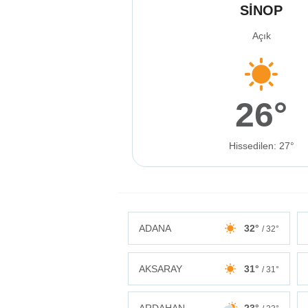
SİNOP
Açık
26°
Hissedilen: 27°
ADANA
32°
/ 32°
AKSARAY
31°
/ 31°