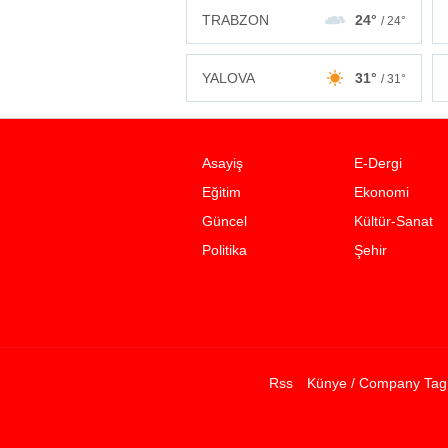
TRABZON
24°
/ 24°
YALOVA
31°
/ 31°
Asayiş
E-Dergi
Eğitim
Ekonomi
Güncel
Kültür-Sanat
Politika
Şehir
Rss
Künye / Company Tag