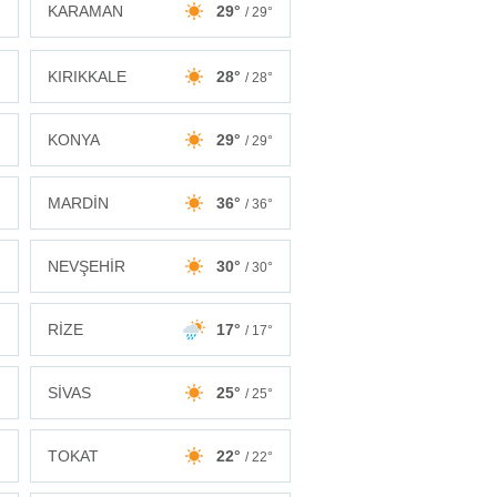
KARAMAN
29°
°
/ 29°
KIRIKKALE
28°
°
/ 28°
KONYA
29°
°
/ 29°
MARDİN
36°
°
/ 36°
NEVŞEHİR
30°
°
/ 30°
RİZE
17°
°
/ 17°
SİVAS
25°
°
/ 25°
TOKAT
22°
°
/ 22°