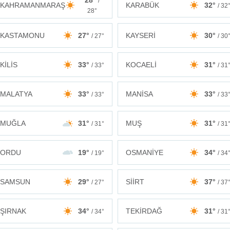
28°
/
KAHRAMANMARAŞ
KARABÜK
32°
/ 32
28°
KASTAMONU
27°
KAYSERİ
30°
/ 27°
/ 30
KİLİS
33°
KOCAELİ
31°
/ 33°
/ 31
MALATYA
33°
MANİSA
33°
/ 33°
/ 33
MUĞLA
31°
MUŞ
31°
/ 31°
/ 31
ORDU
19°
OSMANİYE
34°
/ 19°
/ 34
SAMSUN
29°
SİİRT
37°
/ 27°
/ 37
ŞIRNAK
34°
TEKİRDAĞ
31°
/ 34°
/ 31