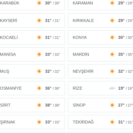
KARABÜK
30°
KARAMAN
29°
/ 30°
/ 29
KAYSERİ
31°
KIRIKKALE
29°
/ 31°
/ 29
KOCAELİ
31°
KONYA
30°
/ 31°
/ 30
MANİSA
33°
MARDİN
35°
/ 33°
/ 35
MUŞ
32°
NEVŞEHİR
32°
/ 32°
/ 32
OSMANİYE
36°
RİZE
19°
/ 36°
/ 19
SİİRT
38°
SİNOP
27°
/ 38°
/ 27
ŞIRNAK
33°
TEKİRDAĞ
31°
/ 33°
/ 31