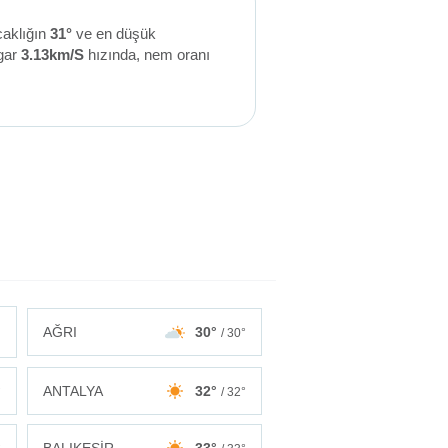
caklığın
31°
ve en düşük
gar
3.13km/S
hızında, nem oranı
AĞRI
30°
/ 30°
ANTALYA
32°
°
/ 32°