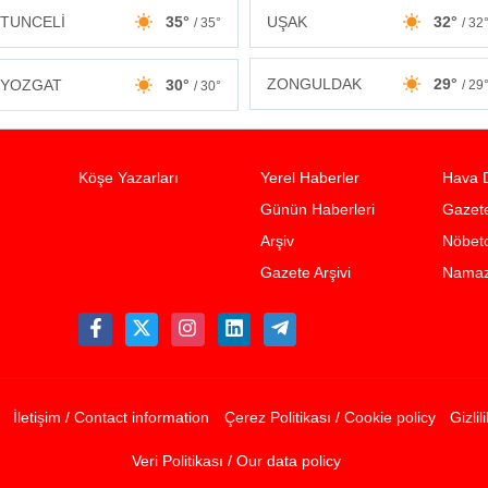
TUNCELİ
35°
UŞAK
32°
/ 35°
/ 32
ZONGULDAK
29°
YOZGAT
30°
/ 29
/ 30°
Köşe Yazarları
Yerel Haberler
Hava 
Günün Haberleri
Gazete
Arşiv
Nöbetc
Gazete Arşivi
Namaz 
İletişim / Contact information
Çerez Politikası / Cookie policy
Gizlil
Veri Politikası / Our data policy