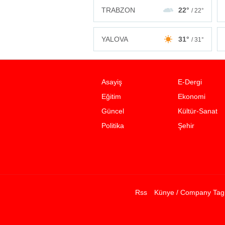
TRABZON
22°
/ 22°
YALOVA
31°
/ 31°
Asayiş
E-Dergi
Eğitim
Ekonomi
Güncel
Kültür-Sanat
Politika
Şehir
Rss
Künye / Company Tag