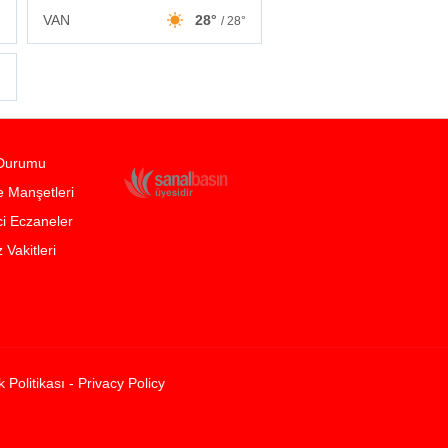
VAN
28°
°
/ 28°
°
Durumu
 Manşetleri
i Eczaneler
Vakitleri
ik Politikası - Privacy Policy