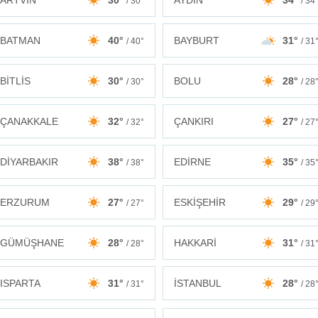
ARTVİN
30°
AYDIN
34°
/ 30°
/ 34
BATMAN
40°
BAYBURT
31°
/ 40°
/ 31
BİTLİS
30°
BOLU
28°
/ 30°
/ 28
ÇANAKKALE
32°
ÇANKIRI
27°
/ 32°
/ 27
DİYARBAKIR
38°
EDİRNE
35°
/ 38°
/ 35
ERZURUM
27°
ESKİŞEHİR
29°
/ 27°
/ 29
GÜMÜŞHANE
28°
HAKKARİ
31°
/ 28°
/ 31
ISPARTA
31°
İSTANBUL
28°
/ 31°
/ 28