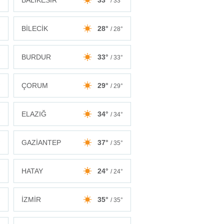
BALIKESİR
33°
°
/ 33°
BİLECİK
28°
°
/ 28°
BURDUR
33°
°
/ 33°
ÇORUM
29°
°
/ 29°
ELAZIĞ
34°
°
/ 34°
GAZİANTEP
37°
°
/ 35°
HATAY
24°
°
/ 24°
İZMİR
35°
°
/ 35°