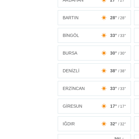
ARDAHAN
27°
/ 27°
BARTIN
28°
/ 28°
BİNGÖL
33°
/ 33°
BURSA
30°
/ 30°
DENİZLİ
38°
/ 38°
ERZİNCAN
33°
/ 33°
GİRESUN
17°
/ 17°
IĞDIR
32°
/ 32°