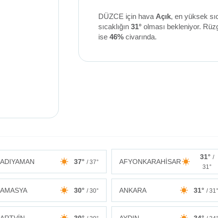
DÜZCE için hava
Açık
, en yüksek sı
sıcaklığın
31°
olması bekleniyor. Rüz
ise
46%
civarında.
31°
/
ADIYAMAN
37°
AFYONKARAHİSAR
/ 37°
31°
AMASYA
30°
ANKARA
31°
/ 30°
/ 31