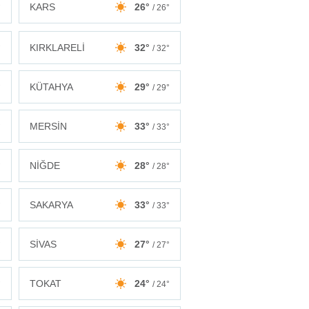
KARS
26°
°
/ 26°
KIRKLARELİ
32°
°
/ 32°
KÜTAHYA
29°
°
/ 29°
MERSİN
33°
°
/ 33°
NİĞDE
28°
°
/ 28°
SAKARYA
33°
°
/ 33°
SİVAS
27°
°
/ 27°
TOKAT
24°
°
/ 24°