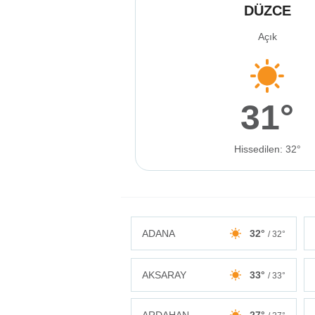
DÜZCE
Açık
31°
Hissedilen: 32°
ADANA
32°
/ 32°
AKSARAY
33°
/ 33°