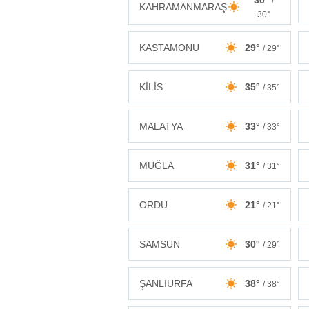
30°
/
KAHRAMANMARAŞ
30°
KASTAMONU
29°
/ 29°
KİLİS
35°
/ 35°
MALATYA
33°
/ 33°
MUĞLA
31°
/ 31°
ORDU
21°
/ 21°
SAMSUN
30°
/ 29°
ŞANLIURFA
38°
/ 38°